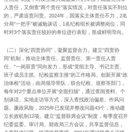
人责任，又倒查“两个责任”落实情况，对责任落实不到位
的，严肃追责问责。2024年，因落实主体责任不力，2名
分局“一把手”被诫勉谈话，1名纪检组长被调整岗位，同
时对3个落实责任较好的单位进行表彰，形成鲜明导向。
（二）深化“四责协同”，凝聚监督合力。建立“四责协
同”机制，推动主体责任、监督责任、第一责任人责
任、“一岗双责”同向发力，形成“党组主导、书记主责、
班子成员主抓、纪检监察主推”的工作格局。创新开展“政
治体检”活动，由局领导带队，联合纪检、巡察等部门，
每年对2个重点单位开展“全面扫描”，通过查阅资料、个
别谈话、实地走访等方式，深入查找政治偏差、作风问
题、廉政风险，2025年已发现并整改问题43个，推动建
立长效机制12项。建立“监督联席会议”制度，每季度召开
纪委监委、审计局、财政局三方会议，共享监督信息，