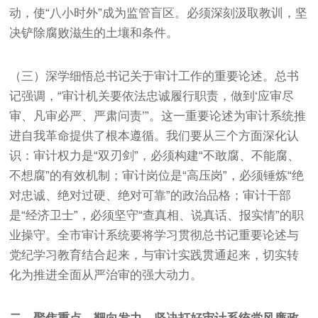
动，使“八小时外”成为监管盲区。必须深刻汲取教训，坚
决铲除腐败滋生的土壤和条件。
（三）深学细悟总书记关于审计工作的重要论述。总书
记强调，“审计机关要依法忠诚履行职责，做到‘应审尽
审、凡审必严、严肃问责’”。这一重要论述为审计系统推
进自我革命提供了根本遵循。我们要从三个方面深化认
识：审计权力是“双刃剑”，必须构建“不敢腐、不能腐、
不想腐”的有效机制；审计岗位是“高压岗”，必须锤炼“绝
对忠诚、绝对过硬、绝对可靠”的政治品格；审计干部
是“经济卫士”，必须坚守“查真相、说真话、报实情”的职
业操守。全市审计系统要将学习贯彻总书记重要论述与
党纪学习教育结合起来，与审计实践贯通起来，切实转
化为推进全面从严治审的强大动力。