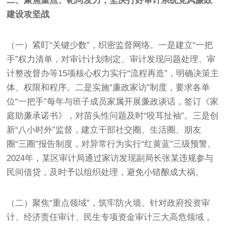
二、聚焦重点、靶向发力，坚决打好审计系统党风廉政
建设攻坚战
（一）紧盯“关键少数”，织密监督网络。一是建立“一把
手”权力清单，对审计计划制定、审计发现问题处理、审
计整改督办等15项核心权力实行“流程再造”，明确决策主
体、权限和程序。二是实施“廉政家访”制度，要求各单
位“一把手”每年与班子成员家属开展廉政谈话，签订《家
庭助廉承诺书》，对苗头性问题及时“咬耳扯袖”。三是创
新“八小时外”监督，建立干部社交圈、生活圈、朋友
圈“三圈”报告制度，对异常行为实行“红黄蓝”三级预警。
2024年，某区审计局通过家访发现副局长张某违规参与
民间借贷，及时予以组织处理，避免小错酿成大祸。
（二）聚焦“重点领域”，筑牢防火墙。针对政府投资审
计、经济责任审计、民生专项资金审计三大高危领域，