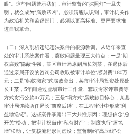
眼”。这些问题警示我们，审计监督的“探照灯”一旦失
明，就会成为“腐败帮凶”。必须清醒认识到，审计机关作
为政治机关和监督部门，必须以更高标准、更严要求推
进自我革命。
（二）深入剖析违纪违法案件的根源教训。从近年来查
处的审计系统案件看，腐败问题呈现三大特点：一是“期
权腐败”隐蔽性强，某区审计局原副局长刘某，在退休后
通过亲属开设的咨询公司收取被审计单位“感谢费”180万
元；二是“蚂蚁搬家”式腐败突出，某市审计局投资处原处
长王某，5年间通过虚增审计工作量、套取专家评审费等
方式贪污公款47万元；三是“塌方式”腐败触目惊心，某县
审计局连续两任局长“前腐后继”，在工程审计中形成“利
益输送链”。这些案件暴露出三大共性原因：理想信念“总
开关”松动，把审计权当作“私有财产”；制度执行“篱笆
墙”松动，让复核流程形同虚设；监督制约“高压线”松