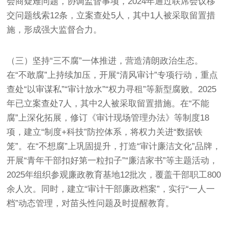
会商疑难问题，协调监督事项，2024年通过联席会议移
交问题线索12条，立案查处5人，其中1人被采取留置措
施，形成强大监督合力。
（三）坚持“三不腐”一体推进，营造清朗政治生态。
在“不敢腐”上持续加压，开展“清风审计”专项行动，重点
查处“以审谋私”“审计放水”“权力寻租”等新型腐败。2025
年已立案查处7人，其中2人被采取留置措施。在“不能
腐”上深化拓展，修订《审计现场管理办法》等制度18
项，建立“制度+科技”防控体系，将权力关进“数据铁
笼”。在“不想腐”上巩固提升，打造“审计廉洁文化”品牌，
开展“青年干部扣好第一粒扣子”“廉洁家书”等主题活动，
2025年组织参观廉政教育基地12批次，覆盖干部职工800
余人次。同时，建立“审计干部廉政档案”，实行“一人一
档”动态管理，对苗头性问题及时提醒教育。