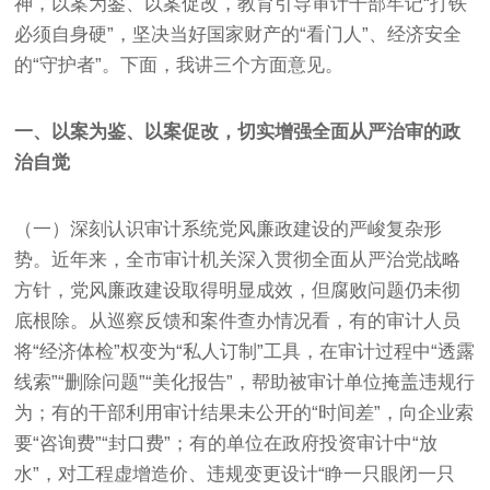
神，以案为鉴、以案促改，教育引导审计干部牢记“打铁
必须自身硬”，坚决当好国家财产的“看门人”、经济安全
的“守护者”。下面，我讲三个方面意见。
一、以案为鉴、以案促改，切实增强全面从严治审的政
治自觉
（一）深刻认识审计系统党风廉政建设的严峻复杂形
势。近年来，全市审计机关深入贯彻全面从严治党战略
方针，党风廉政建设取得明显成效，但腐败问题仍未彻
底根除。从巡察反馈和案件查办情况看，有的审计人员
将“经济体检”权变为“私人订制”工具，在审计过程中“透露
线索”“删除问题”“美化报告”，帮助被审计单位掩盖违规行
为；有的干部利用审计结果未公开的“时间差”，向企业索
要“咨询费”“封口费”；有的单位在政府投资审计中“放
水”，对工程虚增造价、违规变更设计“睁一只眼闭一只