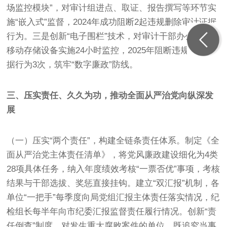
场监控模块”，对审计组进点、取证、报告撰写等环节实
施“嵌入式”监督，2024年成功阻断2起违规删除审计证据
行为。三是创新“电子围栏”技术，对审计干部办公电脑、
移动存储设备实施24小时监控，2025年阻断违规外传数
据行为3次，筑牢“数字廉政”防线。
三、压实责任、久久为功，推动全面从严治党向纵深发
展
（一）压实“两个责任”，构建全链条责任体系。制定《全
面从严治党主体责任清单》，将党风廉政建设细化为4类
28项具体任务，纳入年度绩效考核“一票否优”事项，考核
结果与干部选拔、奖惩直接挂钩。建立“双汇报”机制，各
单位“一把手”每季度向局党组汇报主体责任落实情况，纪
检组长每半年向市纪委汇报监督责任履行情况。创新“责
任倒查”制度，对发生重大腐败案件的单位，既追究当事