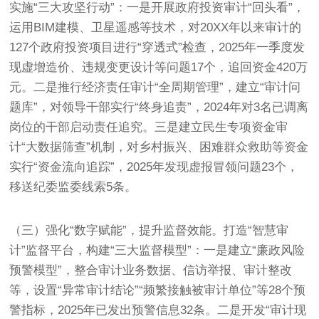
实施“三大攻坚行动”：一是开展政府投资审计“回头看”，
运用BIM建模、卫星遥感等技术，对20XX年以来审计的
127个政府投资项目进行“穿透式”检查，2025年一季度发
现虚增造价、违规变更设计等问题17个，追回资金420万
元。二是推行经济责任审计“全周期管理”，建立“审计问
题库”，对领导干部实行“终身追责”，2024年对3名已调离
岗位的干部启动责任追究。三是建立民生专项资金审
计“大数据筛查”机制，对乡村振兴、困难群众救助等资金
实行“资金流向追踪”，2025年发现虚报冒领问题23个，
移送纪委监委线索5条。
（三）强化“数字赋能”，提升监督效能。打造“智慧审
计”监督平台，构建“三大监督模型”：一是建立“廉政风险
预警模型”，整合审计业务数据、信访举报、审计整改
等，设置“异常审计结论”“频繁接触被审计单位”等28个预
警指标，2025年已发出预警信息32条。二是开发“审计现