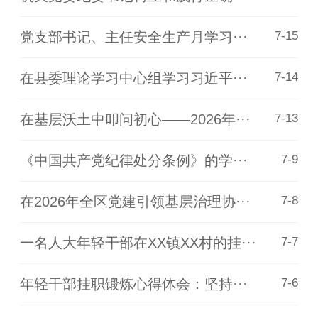
党支部书记、主任安全生产月学习···
7-15
在县委理论学习中心组学习习近平···
7-14
在基层沃土中叩问初心——2026年···
7-13
《中国共产党纪律处分条例》的学···
7-9
在2026年全区党建引领基层治理协···
7-8
一名人大年轻干部在XX镇XX村的挂···
7-7
年轻干部挂职锻炼心得体会：坚持···
7-6