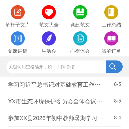
笔杆子文库
范文大全
党建范文
工作总结
党课讲稿
生活会
心得体会
我的订单
学习习近平总书记对基础教育工作···
8-5
XX市生态环境保护委员会全体会议···
8-5
参加XX县2026年初中教师暑期学习···
8-4