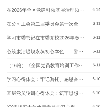
在2026年全区党建引领基层治理领···
6-14
在公司工会第二届委员会第一次全···
6-11
学习市委书记在市委党校2026年春···
6-11
心筑廉洁堤坝永葆初心本色——警···
6-11
（16篇）《全国党员教育培训工作···
6-11
学习心得体会：牢记嘱托、感恩奋···
6-10
基层党员轮训心得体会：筑牢思想···
6-10
6-10