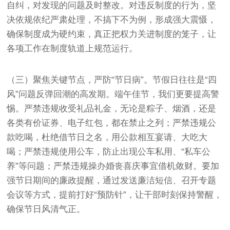
自纠，对发现的问题及时整改。对违反制度的行为，坚
决依规依纪严肃处理，不搞下不为例，形成强大震慑，
确保制度成为硬约束，真正把权力关进制度的笼子，让
各项工作在制度轨道上规范运行。
（三）聚焦关键节点，严防“节日病”。节假日往往是“四
风”问题反弹回潮的高发期。端午佳节，我们更要提高警
惕。严禁违规收受礼品礼金，无论是粽子、烟酒，还是
各类有价证券、电子红包，都在禁止之列；严禁违规公
款吃喝，杜绝借节日之名，用公款相互宴请、大吃大
喝；严禁违规使用公车，防止出现公车私用、“私车公
养”等问题；严禁违规操办婚丧喜庆事宜借机敛财。要加
强节日期间的廉政提醒，通过发送廉洁短信、召开专题
会议等方式，提前打好“预防针”，让干部时刻保持警醒，
确保节日风清气正。