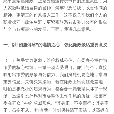
此节点聚焦廉政，正是要借这传统节日的庄重氛围，为
大家敲响廉洁自律的警钟，筑牢思想防线，以更饱满的
精神、更清正的作风投入工作。这不仅关乎我们个人的
职业操守与政治生涯，更紧密联系着市委办公室的形象
与全市各项事业的发展。下面，我讲几点意见。
一、以“如履薄冰”的谨慎之心，强化廉政谈话重要意义
（一）关乎党办形象，维护权威公信。市委办公室作为
市委的核心枢纽，一举一动皆受瞩目。廉洁与否，直接
映射出市委的形象与公信力。我们身处机要之地，常与
重要信息、关键决策接触，若在廉政上出现丝毫差池，
哪怕是极微小的违规行为，都会像一颗老鼠屎坏了一锅
汤，迅速引发外界对市委整体工作作风的质疑，损害市
委在群众心中的权威形象。“其身正，不令而行；其身不
正，虽令不从。”唯有我们时刻保持清正廉洁，以高标准