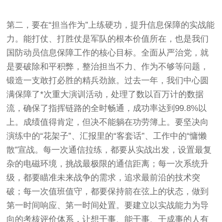
第二，要在“担当作为”上练硬功，提升信息保障的实战能
力。能打仗、打胜仗是军队的根本价值所在，也是我们
国防动员信息保障工作的核心目标。全面从严治党，就
是要破除和平积弊，整治担当不力、作为不够等问题，
锻造一支敢打必胜的精兵劲旅。过去一年，我们中心圆
满保障了*次重大演训活动，处理了数以百万计的数据
流，确保了指挥链路的全时畅通，成功率达到99.8%以
上。成绩值得肯定，但决不能躺在功劳簿上。要坚决向
演练中的“花架子”、汇报里的“客套话”、工作中的“慵懒
散”宣战。每一次通信拉练，都要从实战出发，设置最复
杂的电磁环境，挑战最极限的通信距离；每一次系统升
级，都要瞄准未来战争的需求，追求最前沿的技术突
破；每一次值班值守，都要保持箭在弦上的状态，做到
第一时间响应、第一时间处置。要建立以实战能力为导
向的考核评价体系，让想干事、能干事、干成事的人有