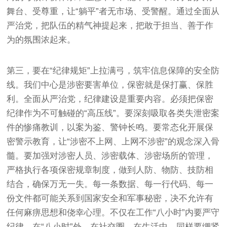
舞台、受尊重，让“躺平”者无市场、受警醒。通过全面从
严治党，把队伍的精气神提起来，把敢于担当、善于作
为的氛围浓起来。
第三，要在“纪律规矩”上拉满弓，筑牢信息保障的安全防
线。我们中心是涉密要害单位，保密就是保打赢、保胜
利。全面从严治党，纪律建设是重要内容。必须把保密
纪律作为不可触碰的“高压线”。要深刻吸取各类失泄密案
件的惨痛教训，以案为鉴、警钟长鸣。要常态化开展保
密警示教育，让“涉密不上网、上网不涉密”的观念深入骨
髓。要加强对涉密人员、涉密载体、涉密场所的管理，
严格执行各项保密规章制度，做到人防、物防、技防相
结合，确保万无一失。每一条数据、每一行代码、每一
份文件都可能关系到国家安全和军事秘密，决不允许有
任何麻痹思想和侥幸心理。不仅在工作“八小时”内要严守
纪律，在“八小时”外、在社交圈、在生活中，同样要绷紧