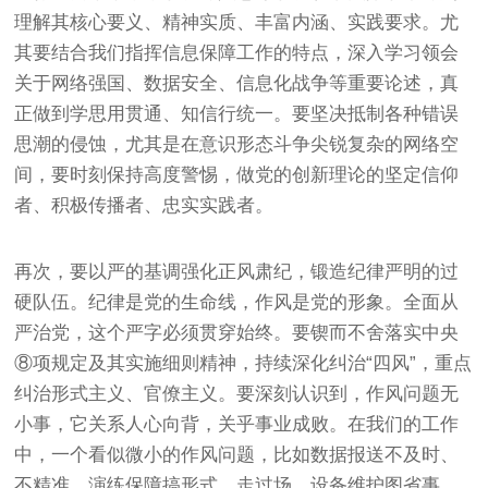
理解其核心要义、精神实质、丰富内涵、实践要求。尤
其要结合我们指挥信息保障工作的特点，深入学习领会
关于网络强国、数据安全、信息化战争等重要论述，真
正做到学思用贯通、知信行统一。要坚决抵制各种错误
思潮的侵蚀，尤其是在意识形态斗争尖锐复杂的网络空
间，要时刻保持高度警惕，做党的创新理论的坚定信仰
者、积极传播者、忠实实践者。
再次，要以严的基调强化正风肃纪，锻造纪律严明的过
硬队伍。纪律是党的生命线，作风是党的形象。全面从
严治党，这个严字必须贯穿始终。要锲而不舍落实中央
⑧项规定及其实施细则精神，持续深化纠治“四风”，重点
纠治形式主义、官僚主义。要深刻认识到，作风问题无
小事，它关系人心向背，关乎事业成败。在我们的工作
中，一个看似微小的作风问题，比如数据报送不及时、
不精准，演练保障搞形式、走过场，设备维护图省事、