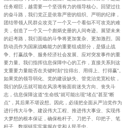
任务艰巨，越需要一个坚强有力的领导核心。回望过往
的奋斗路，我们党正是依靠严密的组织、严明的纪律，
团结带领人民群众攻克了一个又一个看似不可攻克的难
关，创造了一个又一个彪炳史册的人间奇迹。展望未来
的赶考路，我们面临的斗争将更加复杂、更加激烈。国
防动员作为国家战略能力的重要组成部分，是慑止战
争、打赢战争、服务经济社会发展、应对突发事件的重
要力量。我们指挥信息保障中心的工作，直接关系到这
支重要力量能否在关键时刻“拉得出、用得上、打得赢”。
如果党的领导弱化、党的建设缺失、管党治党宽松软，
我们的队伍就可能在风浪考验面前迷失方向、丧失斗
志，信息保障这道“生命线”就可能出现“堵点”甚至“断
点”，其后果不堪设想。因此，必须把全面从严治党作为
进行伟大斗争、建设伟大工程、推进伟大事业、实现伟
大梦想的根本保证，确保枪杆子、刀把子、印把子、笔
杆子、数据链牢牢掌握在党和人民手中。