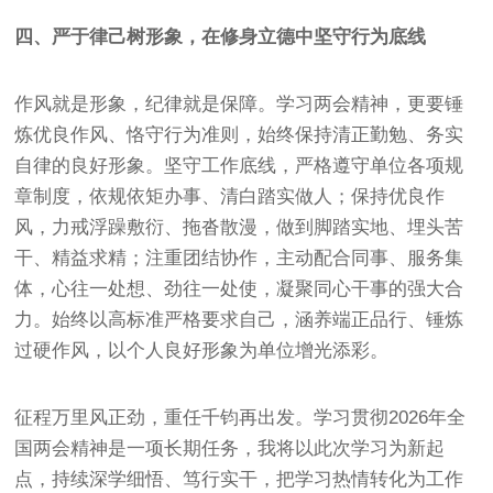
四、严于律己树形象，在修身立德中坚守行为底线
作风就是形象，纪律就是保障。学习两会精神，更要锤
炼优良作风、恪守行为准则，始终保持清正勤勉、务实
自律的良好形象。坚守工作底线，严格遵守单位各项规
章制度，依规依矩办事、清白踏实做人；保持优良作
风，力戒浮躁敷衍、拖沓散漫，做到脚踏实地、埋头苦
干、精益求精；注重团结协作，主动配合同事、服务集
体，心往一处想、劲往一处使，凝聚同心干事的强大合
力。始终以高标准严格要求自己，涵养端正品行、锤炼
过硬作风，以个人良好形象为单位增光添彩。
征程万里风正劲，重任千钧再出发。学习贯彻2026年全
国两会精神是一项长期任务，我将以此次学习为新起
点，持续深学细悟、笃行实干，把学习热情转化为工作