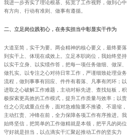
我进一步夯实了理论根基、拓宽了工作视野，做到心中
有方向、行动有准则、做事有遵循。
二、立足岗位践初心，在务实担当中彰显实干作为
大道至简，实干为要。两会精神的核心要义，最终要落
到实干上、体现在成效上。立足本职岗位，我始终坚持
以实干立身、以实绩作答，把每一项任务做细、做深、
做扎实。以专注之心对待日常工作，严谨细致处理业务
流程，做到事事有回应、件件有着落、凡事有闭环；以
进取之心破解工作难题，主动对标先进、查找短板，积
极探索更高效的工作模式，提升工作质量与效率；以责
任之心完成重点任务，面对急难险重不推诿、不退缩，
主动扛责、冲锋在前，全力保障各项工作有序推进。我
始终坚信，把简单的工作做精就是本领，把平凡的岗位
守好就是担当，以点滴实干汇聚起推动工作的坚实力