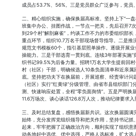
成员占53.7%、56%。三是党员群众广泛参与，党员、
二、精心组织实施，确保换届高标准。坚持上下“一盘
班集中办公、挂图作战，一节点一把关，先后召开7次
到29个村“解剖麻雀”，约谈工作不力的市委组织部
重点环节，组织10.7万名干部现场督导指导。二是推
规范文书模板60个，指引基层照单操作。逐级开展业
操能力。三是干部选育一贯到底。连续3年部署实施“归
织书记99.5%为后备力量。招聘1万名大学生提前回
村（社区）干部，明确候选人10条负面清单和近亲属
底。坚持把功夫下在换届前，开展巡察、经责审计问
（社区）实行“红黄绿”分级管理、由省市县组织部门
测、快速响应处置，全程“零负面舆情”。五是严明换
11.6万场次、谈心谈话126.8万人次，推动纪律要
三、及时总结复盘，感悟换届新共识。这次换届圆满
始终，充分发挥党组织领导和把关作用，坚持书记抓
起来，牢牢把握了正确政治方向，顺利实现了组织意
动各地好中选优、优中选强，严格人选标准，扩大选