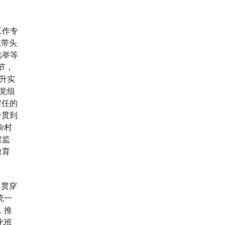
工作专
志带头
选举等
节，
升实
）党组
留任的
一贯到
杂村
候监
教育
导贯穿
统一
，推
化班