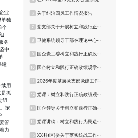
企业
关于纠治四风工作情况报告
6
现单独
党支部关于开展树立和践行正···
8个
7
组
卫健系统领导干部在理论中心···
8
服务
坚中
国企党工委树立和践行正确政···
9
单
保建
国企树立和践行正确政绩观学···
10
2026年度基层党支部党建工作···
11
持续用
二是抓
党课：树立和践行正确政绩观···
12
会组
盖。按
国企领导关于树立和践行正确···
13
企
党课讲稿：树立和践行为民造···
要管
14
着力
XX县(区)委关于落实统战工作···
15