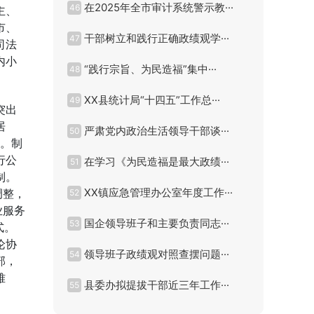
在2025年全市审计系统警示教···
46
主、
市、
干部树立和践行正确政绩观学···
47
司法
内小
“践行宗旨、为民造福”集中···
48
XX县统计局“十四五”工作总···
49
突出
居
严肃党内政治生活领导干部谈···
50
任。制
行公
在学习《为民造福是最大政绩···
51
制。
XX镇应急管理办公室年度工作···
调整，
52
业服务
国企领导班子和主要负责同志···
53
式。
论协
领导班子政绩观对照查摆问题···
54
部，
难
县委办拟提拔干部近三年工作···
55