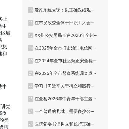
发改系统党课：以正确政绩观···
16
务上
在市发改委全体干部职工大会···
17
构中
托区域
XX州公安局局长在2026年全州···
18
共
思想
在2025年全市打击治理电信网···
19
建和
在2024年全市社区矫正安全稳···
20
在2025年全市督查系统调查成···
21
学习《习近平关于树立和践行···
成中
22
在全县2026年中青年干部主题···
23
宣讲党
一个普通的县城，需要多少公···
24
高位
9类
医院党委书记树立和践行正确···
25
级培