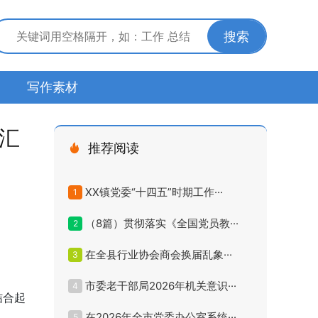
搜索
写作素材
汇
推荐阅读
XX镇党委“十四五”时期工作···
1
（8篇）贯彻落实《全国党员教···
2
在全县行业协会商会换届乱象···
3
市委老干部局2026年机关意识···
4
结合起
在2026年全市党委办公室系统···
5