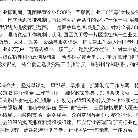
抓巩固。巩固民营企业500强、互联网企业100强等“大块头”
，建立动态摸排机制，持续推动符合条件的企业“一企一策”实
织纳入提级管理范围。二是聚焦重点区域提质效。针对全省28
点，理顺党建工作机制，优化“园区党工委—片区党组织—企业党
合政策、人才、政务、金融等服务资源，把党建工作融入园区管理
业4.7万户，普遍规模小、职工少、党员流动性强，针对集中攻
跟踪指导和动态调整机制，合理确定覆盖单元，推动“联建”转“
临时党支部的，将全覆盖选派党建工作指导员，加强指导和联系，确
形成合力。坚持早谋划、早部署、早推进，抓紧制定工作方案，
领域“两个覆盖”工作指引》，细化政策指导，加强条块联动。
织关系转接快捷办理机制，推动党员组织关系转入所在企业和社
专题培训，推动专职队伍“愿干”更“会干”。三是抓拓展扩大覆
区拓展，向商圈市场、商务楼宇、众创空间等延伸，整合行业、
社会组织的摸底排查和党组织组建。压实行业管理部门“管行业也
，将摸底数、建组织与业务指导、行业监管一体推进、一体落实，