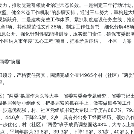
发力，推动党建引领物业治理常态长效。一是制定三年行动计划
点攻坚、健全常态工作机制”的步骤安排，通过三年努力，重构超大
现新跃升。二是建构完整工作体系。紧抓制度建设任务主线，推进
章1项、其他规范性文件26项。制定工作任务书，细化分解46
信息公开、强化针对性赋能培训等，压实部门责任，确保市委部
进小区纳入市年度“民心工程”项目，把准矛盾症结，一小区一方案
两委”换届
领导，严格责任落实，圆满完成全省14965个村（社区）“两委
果。
）“两委”换届作为头等大事，省委常委会专题研究，省委书记
级换届领导小组组长，把换届紧紧抓在手上，做实做细各项工作
选优配强，村、社区党组织书记大专以上学历占68.7%、79.
岁、44.6岁，下降2.5岁、2岁，具有外出务工经商经历、领办合
进一步优化，村（社区）“两委”班子成员调整面达48%，大专以上
百分点，平均年龄为39.8岁、39.3岁，下降1.9岁、3.1岁，40岁以