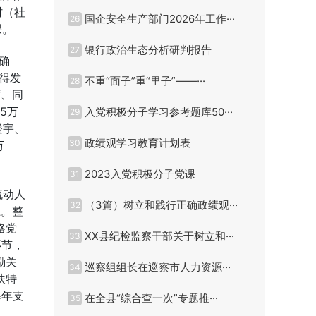
村（社
国企安全生产部门2026年工作···
26
课。
银行政治生态分析研判报告
27
确
得发
不重“面子”重“里子”——···
28
度、同
5万
入党积极分子学习参考题库50···
29
楼宇、
政绩观学习教育计划表
30
万
2023入党积极分子党课
31
流动人
（3篇）树立和践行正确政绩观···
32
上。整
格党
XX县纪检监察干部关于树立和···
33
环节，
励关
巡察组组长在巡察市人力资源···
34
扶特
每年支
在全县“综合查一次”专题推···
35