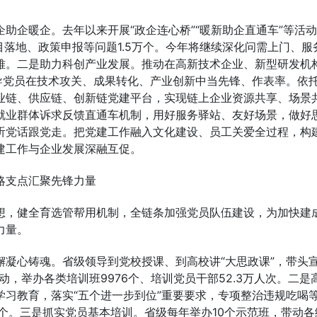
助企暖企。去年以来开展“政企连心桥”“暖新助企直通车”等活动
项目落地、政策申报等问题1.5万个。今年将继续深化问需上门、服
难。二是助力科创产业发展。推动在高新技术企业、新型研发机
导党员在技术攻关、成果转化、产业创新中当先锋、作表率。依
业链、供应链、创新链党建平台，实现链上企业资源共享、场景
就业群体诉求反馈直通车机制，用好服务驿站、友好场景，做好
听党话跟党走。把党建工作融入文化建设、员工关爱全过程，构
建工作与企业发展深融互促。
略支点汇聚先锋力量
想，健全育选管帮用机制，全链条加强党员队伍建设，为加快建
力量。
凝心铸魂。省级领导到党校授课、到高校讲“大思政课”，带头
动，举办各类培训班9976个、培训党员干部52.3万人次。二是
习教育，落实“五个进一步到位”重要要求，专项整治违规吃喝等
万个。三是抓实党员基本培训。省级每年举办10个示范班，带动各