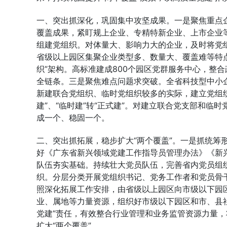
一、突出抓深化，巩固集中攻坚成果。一是聚焦重点企业
覆盖成果，紧盯规上企业、专精特新企业、上市企业等
组建党组织。对体量大、影响力大的企业，及时将党组
省级以上园区集聚企业类型多、数量大、覆盖难等特
织”架构。高标准建成800个园区党群服务中心，整
全链条。三是聚焦难点问题求突破。全省科技型中小企
新建联合党组织、临时党组织较多的实际，建立党组织
建”、“临时建”转“正式建”。对建立联合党支部和
成一个、稳固一个。
二、突出抓拓展，稳步扩大“两个覆盖”。一是抓统筹
好《广东省新兴领域党建工作指导员管理办法》《新兴
队伍夯实基础。持续壮大党员队伍，完善省内党员组
织。分层分类开展党组织书记、党务工作者和党员骨干
照深化拓展工作安排，由省级以上园区向市级以下园
业、属地等力量资源，组织好市级以下园区和市、县
党建”责任，有效整合行业管理和业务监管资源力量
扩大“两个覆盖”。