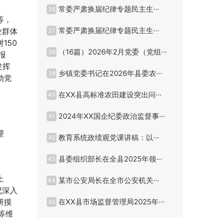
常委严肃换届纪律专题民主生···
36
等，
常委严肃换届纪律专题民主生···
业群体
37
150
（16篇）2026年2月党委（党组···
38
报
发挥
乡镇党委书记在2026年县委农···
39
动党
在XX县高标准农田建设突出问···
40
2024年XX国企纪委政治监督事···
41
理
教育系统政绩观党课讲稿：以···
42
县委组织部长在全县2025年领···
43
上
某市公安局长在全市公安机关···
44
记深入
研摸
在XX县市场监督管理局2025年···
45
等维