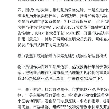
四、围绕中心大局，推动党员争当先锋。一是立足岗
组织党员开展揭榜挂帅、承诺践诺、挂牌经营等活动。
党员当好城市形象宣传员、社区建设服务员、行业治理
名担当作为“好支书”，选派3.45万名党员干部驻村
告”制度，104万名党员干部下沉社区，开展“认岗
作用《意见》，持续开展网络文明党员先行、网络名
员发挥作用从网下向网上延伸。
勠力攻坚系统施治着力探索党建引领物业治理新模式
物业治理作为百姓生活身边事，热线投诉长年居于前
念，把物业治理作为城市基层治理能力现代化的重要标
12345热线物业治理工单量十年来首次“掉头向下”。
一、事不避难，扛起政治责任。市委把物业治理作为
抓。一是主要领导领题推动。将“党建引领物业治理”
小区实地调研、召集部门专题座谈，多次作指示、提
清问题。市委常委、组织部部长和分管副市长牵头开展