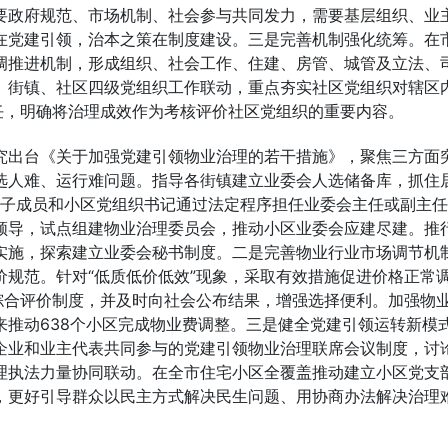
要政府规范、市场机制、社会参与共同发力，需要基层组织、业
在党建引领，治本之策在制度建设。三是完善机制强化统筹。在
调推进机制，形成组织、社会工作、住建、房管、城管及立法、
、街镇、社区四级党组织工作联动，重点夯实社区党组织对辖区
任，明确将治理成效作为考核评价社区党组织的重要内容。
究出台《关于加强党建引领物业治理的若干措施》，聚焦三方面
选人难、运行难问题。指导各街镇建立业委会人选储备库，抓住
”班子成员和小区党组织书记通过法定程序担任业委会主任或副主
领导，试点组建物业治理委员会，推动小区业委会应建尽建。推
实施，探索建立业委会秘书制度。二是完善物业行业市场调节机
规范。针对“低质低价低效”现象，采取有效措施促进价格正常
综合评价制度，并及时向社会公布结果，增强选择便利。加强物
推动638个小区完成物业费调整。三是健全党建引领运转新模
企业和业主代表共同参与的党建引领物业治理联席会议制度，讨
理执法力量协同联动。在全市住宅小区全覆盖推动建立小区党支
，更好引导群众以民主方式解决民生问题、用协商办法解决治理