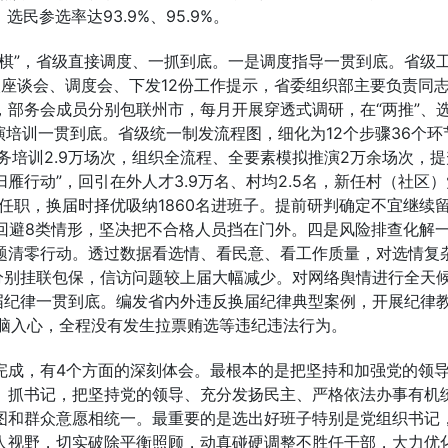
选民参选率达93.9%、95.9%。
棋”，省级直接调度、一抓到底。一是调度指导一贯到底。省级
座谈会、调度会、下发12份工作提示，省委组织部主要负责同
长，部务会成员分别包联州市，每月开展穿透式调研，在“两推”、
演培训一贯到底。省级统一制发流程图，细化为12个步骤36个环
务培训2.9万场次，组织全流程、全要素模拟推演2万余场次，提
雁行动”，回引在外人才3.9万名、村均2.5名，新任村（社区
村任职，换届时择优吸纳1860名进班子。提前研判确定不宜继续
回避8类情形，坚决把不合格人员挡在门外。四是风险排查化解
题清零行动。透过数据看选情、看民意、看工作质量，对选情复
分别挂联包保，信访问题较上届大幅减少。对网络舆情进行全天
届纪律一贯到底。编发省内外违反换届纪律典型案例，开展纪律
求入脑入心，全程没有发生拉票贿选等违纪违法行为。
完成，有4个方面的深刻体会。最根本的是把坚持和加强党的领
、抓书记，把坚持党的领导、充分发扬民主、严格依法办事有机
图和群众意愿相统一。最重要的是选出好班子特别是党组织书记
人视野，切实破除平衡照顾，动真碰硬调整不胜任干部，大力优