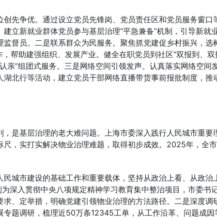
位创先争优。通过设立党员先锋岗、党员责任区和党员服务窗口
建立新就业群体党员参与基层治理“平急兼备”机制，引导新就
监督员。二是联系群众为民服务。聚焦抓党建促乡村振兴，选树
工作，帮助建强组织、发展产业。健全在职党员到社区“双报到、双
认事认亲”组团式服务。三是网络空间引领发声。认真落实网络空间
人湖北行等活动，建立党员干部网络直播带货事前报批制度，推
列，是基层治理的老大难问题。上海市委深入践行人民城市重要
尺，实打实解决物业治理难题，取得初步成效。2025年，全市
人民城市建设的基础工作和重要载体，坚持从政治上看、从政治
列为深入贯彻中央八项规定精神学习教育集中整治项目，市委书
要求、定举措，明确党建引领物业治理的方法路径。二是深度调
专题调研，梳理近50万条12345工单，从工作沿革、问题成因