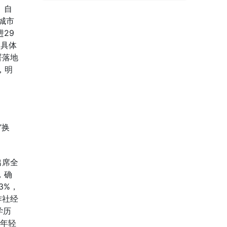
。自
城市
29
项具体
署落地
，明
”换
出席全
，确
3%，
作社经
学历
下年轻