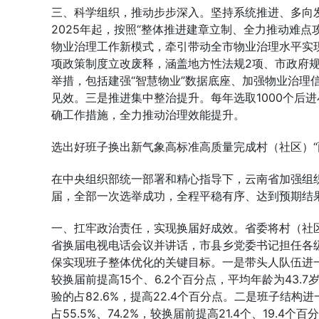
三、科学组织，推动步步深入。坚持系统推进、多向
2025年起，按照“整体推进建章立制、全力推动难
物业治理工作新模式，牵引带动全市物业治理水平实
项政策制度立改废释，涵盖地方性法规2项、市政府规
举措，包括建强“智慧物业”数据底座、加强物业治理
见效。三是推进集中整治提升。每年选取1000个后
确工作措施，全力推动治理效能提升。
选出好班子换出新气象高标准高质量完成村（社区）“
在中央组织部统一部署和精心指导下，云南省加强组织
届，全部一次选举成功，全程平稳有序、达到预期结
一、扛牢政治责任，实现换届好成效。省委将村（社区
省换届电视电话会议并讲话，市县乡党委书记担任各
保实现班子整体优化的关键目标。一是带头人队伍进一步
较换届前提高15个、6.2个百分点，平均年龄为43.7
验的占82.6%，提高22.4个百分点。二是班子结构
占55.5%、74.2%，较换届前提高21.4个、19.4个