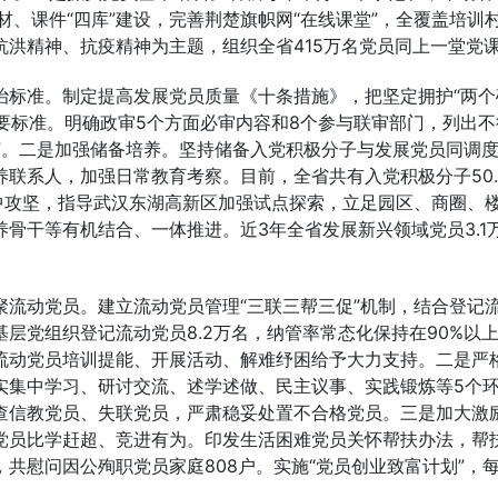
材、课件“四库”建设，完善荆楚旗帜网“在线课堂”，全覆盖培训
洪精神、抗疫精神为主题，组织全省415万名党员同上一堂党
治标准。制定提高发展党员质量《十条措施》，把坚定拥护“两个
首要标准。明确政审5个方面必审内容和8个参与联审部门，列出不
照”。二是加强储备培养。坚持储备入党积极分子与发展党员同调
联系人，加强日常教育考察。目前，全省共有入党积极分子50.
中攻坚，指导武汉东湖高新区加强试点探索，立足园区、商圈、
骨干等有机结合、一体推进。近3年全省发展新兴领域党员3.1
流动党员。建立流动党员管理“三联三帮三促”机制，结合登记
层党组织登记流动党员8.2万名，纳管率常态化保持在90%以
流动党员培训提能、开展活动、解难纾困给予大力支持。二是严
实集中学习、研讨交流、述学述做、民主议事、实践锻炼等5个
查信教党员、失联党员，严肃稳妥处置不合格党员。三是加大激
党员比学赶超、竞进有为。印发生活困难党员关怀帮扶办法，帮
，共慰问因公殉职党员家庭808户。实施“党员创业致富计划”，
。