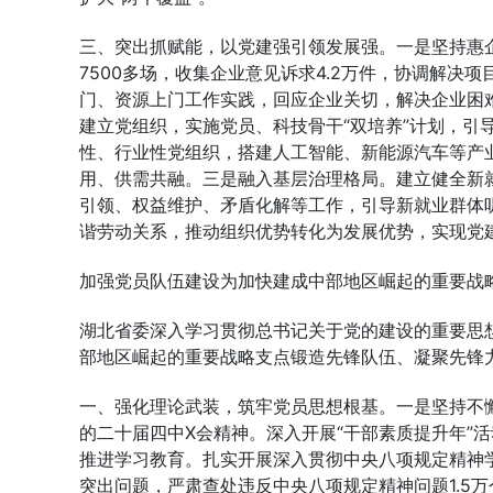
三、突出抓赋能，以党建强引领发展强。一是坚持惠企
7500多场，收集企业意见诉求4.2万件，协调解决
门、资源上门工作实践，回应企业关切，解决企业困
建立党组织，实施党员、科技骨干“双培养”计划，引
性、行业性党组织，搭建人工智能、新能源汽车等产
用、供需共融。三是融入基层治理格局。建立健全新
引领、权益维护、矛盾化解等工作，引导新就业群体
谐劳动关系，推动组织优势转化为发展优势，实现党
加强党员队伍建设为加快建成中部地区崛起的重要战
湖北省委深入学习贯彻总书记关于党的建设的重要思
部地区崛起的重要战略支点锻造先锋队伍、凝聚先锋
一、强化理论武装，筑牢党员思想根基。一是坚持不懈
的二十届四中X会精神。深入开展“干部素质提升年”活
推进学习教育。扎实开展深入贯彻中央八项规定精神学
突出问题，严肃查处违反中央八项规定精神问题1.5