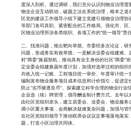
度深入剖析。通过调研，我们充分认识到物业治理需
物业企业互动联动，破题之法在系统治理，根本之道
区党的建设工作领导小组下建立党建引领物业治理协
等部门各司其职、紧密配合的工作格局。强化市、区
区物业治理所涉各类组织、各项工作的“统一领导”责
二、找准问题，推出靶向举措。市委经多次论证，研
问题，形成务实有效举措。一是解决业委会组建难、
村“两委”换届契机，推动具有业主身份的社区“两委
定业委会组建换届年度计划，加强对选举过程的组织
共收入统一记账、工程项目统一审价、年度审计统一
编制发布物业服务项目成本信息和计价指引，促进定价
防止“劣币驱逐良币”。探索建立科学合理的物业行业
企业选（续）聘管理，倡导酬金制计费方式。去年以来
由社区党组织牵头，建立居委会、业委会、物业服务
调小区重大事项，会商解决疑难复杂问题，加强与管
在社区党组织领导下推动联席会议议定事项落地落实
题，打造小区治理共同体。