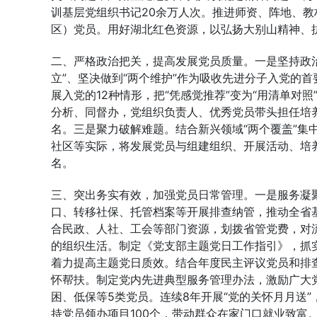
训基层党组织书记20余万人次。推进师资、阵地、教
区）党员。用好湖北红色资源，以弘扬大别山精神、抗
二、严格政治把关，提高发展党员质量。一是坚持政
立”、坚决做到“两个维护”作为吸收先进分子入党的
展入党的12种情形，把“凭感觉推荐”变为“用清单对
分析、同督办，党组织负责人、优秀党员带头担任培养
名。三是聚力破解难题。结合新兴领域“两个覆盖”集
社区等实际，将发展党员与组建组织、开展活动、培养
名。
三、突出务实有效，加强党员日常管理。一是服务凝聚
口、转移社保、托管档案等开展排查纳管，推动全省基
合民政、人社、工会等部门资源，划拨省管党费，对
的组织生活。制定《党支部主题党日工作指引》，抓
着力提高主题党日质效。结合年度民主评议党员和排
怀帮扶。制定党内先进典型服务管理办法，激励广大
困、低保等5类党员。连续8年开展“党的关怀月月送”
持党员领办项目100个，带动群众在家门口就业致富