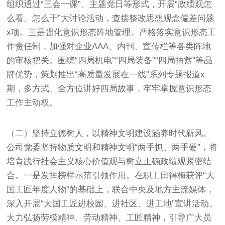
组织通过“三会一课”、主题党日等形式，开展“政绩观怎
么看、怎么干”大讨论活动，查摆整改思想观念偏差问题
x项。三是强化意识形态阵地管理。严格落实意识形态工
作责任制，加强对企业AAA、内刊、宣传栏等各类阵地
的审核把关。围绕“四局机电”“四局装备”“四局抽蓄”等品
牌优势，策划推出“高质量发展在一线”系列专题报道x
期，多方式、全方位讲好四局故事，牢牢掌握意识形态
工作主动权。
（二）坚持立德树人，以精神文明建设涵养时代新风。
公司党委坚持物质文明和精神文明“两手抓、两手硬”，将
培育践行社会主义核心价值观与树立正确政绩观紧密结
合。一是发挥榜样示范引领作用。在职工田得梅获评“大
国工匠年度人物”的基础上，联合中央及地方主流媒体，
深入开展“大国工匠进校园、进社区、进工地”宣讲活动。
大力弘扬劳模精神、劳动精神、工匠精神，引导广大员