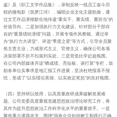
鉴》及《职工文学作品集》，录制反映一线员工奋斗历
程的微电影《筑梦江河》，编唱企业文化主题歌曲，通
过文艺作品潜移默化地传递“重实干、重实绩、重担当”的
价值导向。二是加强执行力文化建设。针对部分干部存
在的“重显绩轻潜绩”问题，开展专项作风整顿。通过举
办“执行力大讲堂”、评选“季度之星”等方式，引导全员聚
焦主责主业，力戒形式主义、官僚主义，确保公司各项
决策部署不折不扣落到实处。三是营造比学赶超氛围。
在公司内部媒体开设“晒成绩、亮短板、谈打算”专栏，鼓
励各单位实事求是地汇报工作进展，坚决杜绝报喜不报
忧，形成了“以实绩论英雄、以实效定奖惩”的良好氛围。
（四）坚持研以致用，以高质量政研成果破解发展难
题。公司党委高度重视党建思想政治理论研究工作，将
其作为提升思想政治工作科学化水平的重要抓手。一是
聚焦重点课题攻关。围绕“国有企业如何树立和践行正确