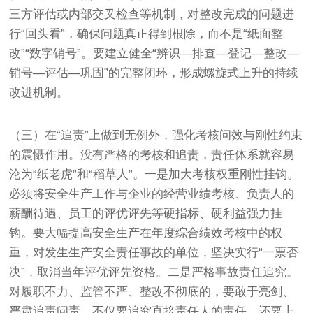
三方评估或内部交叉检查等机制，对整改完成的问题进
行“回头看”，确保问题真正得到根除，而不是“纸面整
改”“数字销号”。要建立健全“辨识—排查—登记—整改—
销号—评估—巩固”的完整闭环，形成螺旋式上升的持续
改进机制。
（三）在“追责”上做到无例外，强化考核问效与刚性约束
的震慑作用。没有严格的考核和追责，责任体系就容易
沦为“纸老虎”和“稻草人”。一是加大考核权重刚性挂钩。
必须将安全生产工作与企业的经营业绩考核、负责人的
薪酬待遇、员工的评优评先等硬指标、硬利益强力挂
钩。要大幅提高安全生产在年度综合绩效考核中的权
重，对发生生产安全责任事故的单位，坚决实行“一票否
决”，取消当年评优评先资格。二是严格事故责任追究。
对履职不力、监管不严、整改不彻底的，要敢于亮剑、
严肃追责问责，不仅要追究直接责任人的责任，还要上