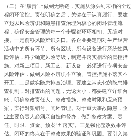
（二）在“履责”上做到无断链，实施从源头到末梢的全过
程闭环管控。责任明确之后，关键在于认真履行。要建
立起以风险辨识和隐患排查治理为核心的闭环管理流
程，确保安全管理的每一个步骤都环环相扣、无缝对
接。一是前移风险辨识关口。各企业要定期对生产经营
活动中的所有环节、所有区域、所有设备进行系统性风
险评估，科学确定风险等级，制定并落实相应的管控措
施。对新上项目、新工艺、新设备，必须进行专项安全
风险评估，做到风险不辨识不立项、管控措施不落实不
开工。二是做实隐患排查治理。要建立常态化的隐患排
查机制，对排查出的问题，无论大小，都要建立详细台
账，明确整改责任人、整改措施、整改时限和应急预
案，实行对账销号、闭环管理。对于重大事故隐患，企
业主要负责人必须亲自挂帅督办，做到整改方案、责
任、时限、资金、预案“五落实”。三是强化整改效果评
估。闭环的终点在于整改效果的验证和巩固。要引入第