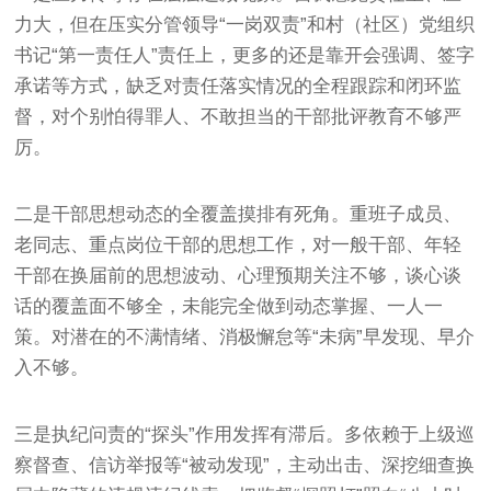
力大，但在压实分管领导“一岗双责”和村（社区）党组织
书记“第一责任人”责任上，更多的还是靠开会强调、签字
承诺等方式，缺乏对责任落实情况的全程跟踪和闭环监
督，对个别怕得罪人、不敢担当的干部批评教育不够严
厉。
二是干部思想动态的全覆盖摸排有死角。重班子成员、
老同志、重点岗位干部的思想工作，对一般干部、年轻
干部在换届前的思想波动、心理预期关注不够，谈心谈
话的覆盖面不够全，未能完全做到动态掌握、一人一
策。对潜在的不满情绪、消极懈怠等“未病”早发现、早介
入不够。
三是执纪问责的“探头”作用发挥有滞后。多依赖于上级巡
察督查、信访举报等“被动发现”，主动出击、深挖细查换