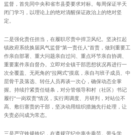
监督，首先同中央和省市县委要求对标。每周保证半天
闭门学习，以理论上的绝对清醒保证政治上的绝对坚
定。
二是强化责任担当，在履职尽责中捍卫风纪。坚决扛起
镇政府系统换届风气监督“第一责任人”首责，做到重要工
作亲自部署、重大问题亲自过问、重点环节亲自协调、
重要案件亲自督办。立即对全镇干部思想状况再进行一
次全覆盖、无死角的“拉网式”摸底，亲自与班子成员、中
层骨干及落选、转任人员再谈一次心，确保动态全掌
握。持续拧紧责任链条，对分管领导和村（社区）书记
履行“一岗双责”情况，实行周调度、月研判，对站位不
高、敷衍塞责的干部，坚决动用组织措施先行处理，让
失责必问成为常态。
三是严守铁规铁纪，在遵规守纪中率先垂范。带头学