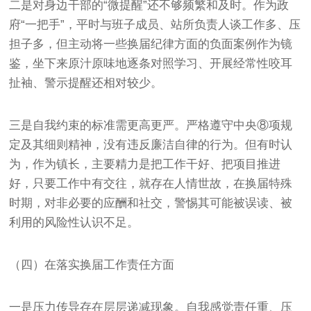
二是对身边干部的“微提醒”还不够频繁和及时。作为政
府“一把手”，平时与班子成员、站所负责人谈工作多、压
担子多，但主动将一些换届纪律方面的负面案例作为镜
鉴，坐下来原汁原味地逐条对照学习、开展经常性咬耳
扯袖、警示提醒还相对较少。
三是自我约束的标准需更高更严。严格遵守中央⑧项规
定及其细则精神，没有违反廉洁自律的行为。但有时认
为，作为镇长，主要精力是把工作干好、把项目推进
好，只要工作中有交往，就存在人情世故，在换届特殊
时期，对非必要的应酬和社交，警惕其可能被误读、被
利用的风险性认识不足。
（四）在落实换届工作责任方面
一是压力传导存在层层递减现象。自我感觉责任重、压