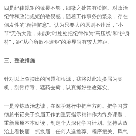
四是纪律规矩的敬畏不够，细微之处常有松懈。对政治
纪律和政治规矩的敬畏感，随着工作事务的繁杂，存在
偶发性的“精神懈怠”。认为只要大的原则不违反，“小
节”无伤大雅，未能时时处处把纪律作为“高压线”和“护身
符”，距“从心所欲不逾矩”的境界尚有较大差距。
三、整改措施
针对以上查摆出的问题和根源，我将以此次换届为契
机，刮骨疗毒、猛药去疴，认真抓好整改落实。
一是淬炼政治忠诚，在深学笃行中把牢方向。把学习贯
彻总书记关于换届工作的重要指示精神作为终身课题，
重新原原本本研读，制定个人深化学习计划。坚持从政
治上看换届、抓换届，任何人选推荐、程序把关、风气