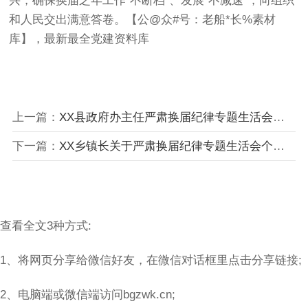
兴，确保换届之年工作“不断档”、发展“不减速”，向组织
和人民交出满意答卷。【公@众#号：老船*长%素材
库】，最新最全党建资料库
上一篇：
XX县政府办主任严肃换届纪律专题生活会个人发言提纲（2709字）
下一篇：
XX乡镇长关于严肃换届纪律专题生活会个人发言提纲2
查看全文3种方式:
1、将网页分享给微信好友，在微信对话框里点击分享链接;
2、电脑端或微信端访问bgzwk.cn;