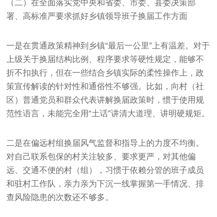
（二）在全面落实党中央和省委、市委、县委决策部
署、高标准严要求抓好乡镇领导班子换届工作方面
一是在贯通政策精神到乡镇“最后一公里”上有温差。对于
上级关于换届结构比例、程序要求等硬性规定，能够不
折不扣执行，但在一些结合乡镇实际的柔性操作上，政
策宣传解读的针对性和通俗性不够强。比如，向村（社
区）普通党员和群众代表讲解换届政策时，惯于使用规
范性语言，未能完全用“土话”讲清大道理、讲明硬规矩。
二是在偏远村组换届风气监督和指导上的力度不均衡。
对自己联系包保的村关注较多、要求更严，对其他偏
远、交通不便的村（组），习惯于依赖分管的班子成员
和驻村工作队，亲力亲为下沉一线掌握第一手情况、排
查风险隐患的次数还不够多。