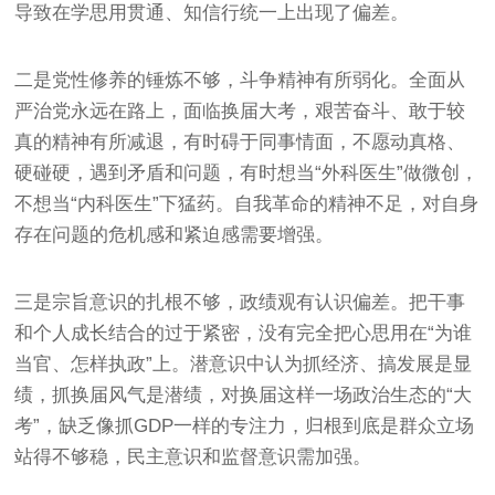
导致在学思用贯通、知信行统一上出现了偏差。
二是党性修养的锤炼不够，斗争精神有所弱化。全面从
严治党永远在路上，面临换届大考，艰苦奋斗、敢于较
真的精神有所减退，有时碍于同事情面，不愿动真格、
硬碰硬，遇到矛盾和问题，有时想当“外科医生”做微创，
不想当“内科医生”下猛药。自我革命的精神不足，对自身
存在问题的危机感和紧迫感需要增强。
三是宗旨意识的扎根不够，政绩观有认识偏差。把干事
和个人成长结合的过于紧密，没有完全把心思用在“为谁
当官、怎样执政”上。潜意识中认为抓经济、搞发展是显
绩，抓换届风气是潜绩，对换届这样一场政治生态的“大
考”，缺乏像抓GDP一样的专注力，归根到底是群众立场
站得不够稳，民主意识和监督意识需加强。