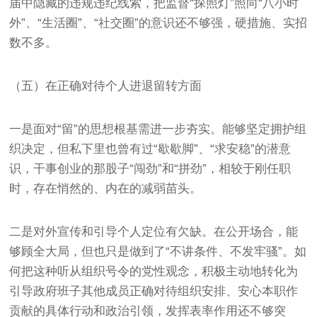
届中隐藏的违规违纪线索，把监督“探照灯”照向“八小时
外”、“生活圈”、“社交圈”的意识还不够强，硬措施、实招
数不多。
（五）在正确对待个人进退留转方面
一是面对“留”的思想根基需进一步夯实。能够坚定拥护组
织决定，但私下里也曾有过“歇歇脚”、“求安稳”的潜意
识，干事创业的那股子“闯劲”和“拼劲”，相较于刚任职
时，存在悄然的、内在的减弱苗头。
二是对外宣传和引导个人定位有欠缺。在公开场合，能
够顾全大局，但也只是做到了“不讲条件、不发牢骚”。如
何把这种听从组织号令的党性观念，积极主动地转化为
引导政府班子其他成员正确对待组织安排、安心本职作
贡献的具体行动和政治引领，发挥表率作用还不够突