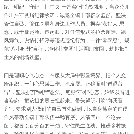
纪、明纪、守纪，把中央“十严禁”作为铁规矩，当众公开
作出严守换届纪律承诺，诚邀全镇干部群众监督。坚决
管住自己、管住亲属和身边工作人员。摒弃“老好人”思
想，敢于板起脸、瞪起眼，对任何形式的拉票贿选、跑
风漏气、说情打招呼等违规违纪行为，一律“零容忍”。规
范“八小时外”言行，净化社交圈生活圈朋友圈，筑起抵制
歪风的铜墙铁壁。
四是理顺心气心态，在服从大局中彰显境界。把个人交
给组织，一门心思谋工作、抓发展。正确面对“进退留
转”，坚决摒弃“到岸”想法、克服“守摊”心态，始终以奋进
者姿态，把该担的责任担起来。带头鲜明叫响“向我看
齐”，要求别人做到的自己首先做到，以自身笃定的过硬
作风带动全镇干部队伍平稳有序、风清气正，不论去
留，都要以百分百的干劲，守住民生底线、推进乡村振