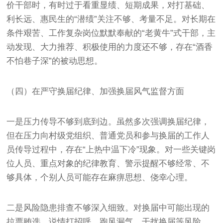
价干部时，有时过于看重显绩、短期成果，对打基础、
利长远、惠民生的“潜绩”关注不够、考量不足。对长期在
条件艰苦、工作复杂岗位默默奉献的“老黄牛”式干部，主
动发现、大力推荐、积极使用的力度还不够，存在“酒香
不怕巷子深”的被动思想。
（四）在严守换届纪律、加强换届风气监督方面
一是压力传导不够到底到边。虽然多次强调换届纪律，
但在压力向村级党组织、普通党员和参与换届的工作人
员传导过程中，存在“上热中温下冷”现象。对一些关键岗
位人员、重点对象的纪律教育、警示提醒不够经常、不
够具体，个别人员可能存在麻痹思想、侥幸心理。
二是风险隐患排查不够深入细致。对换届中可能出现的
拉票贿选、说情打招呼、跑风漏气、干扰换届等风险