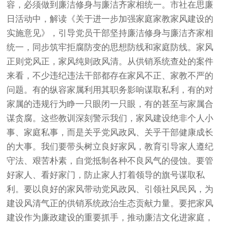
容，必须做到廉洁修身与廉洁齐家相统一。市社在思廉
日活动中，解读《关于进一步加强家庭家教家风建设的
实施意见》，引导党员干部坚持廉洁修身与廉洁齐家相
统一，同步筑牢拒腐防变的思想防线和家庭防线。家风
正则党风正，家风纯则政风清。从供销系统查处的案件
来看，不少违纪违法干部都存在家风不正、家教不严的
问题。有的纵容家属利用其职务影响谋取私利，有的对
家属的违规行为睁一只眼闭一只眼，有的甚至与家属合
谋贪腐。这些教训深刻警示我们，家风建设绝非个人小
事、家庭私事，而是关乎党风政风、关乎干部健康成长
的大事。我们要带头树立良好家风，教育引导家人遵纪
守法、艰苦朴素，自觉抵制各种不良风气的侵蚀。要管
好家人、看好家门，防止家人打着领导的旗号谋取私
利。要以良好的家风带动党风政风、引领社风民风，为
建设风清气正的供销系统政治生态贡献力量。要把家风
建设作为廉政建设的重要抓手，推动廉洁文化进家庭，