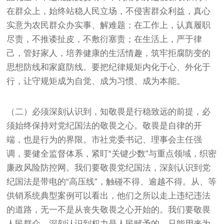
在群众上，始终站稳人民立场，不侵害群众利益，真心
实意为农民群众办实事、解难题；在工作上，认真履职
尽责，不推诿扯皮，不敷衍塞责；在生活上，严于律
己，管好家人，培养健康的生活情趣，筑牢拒腐防变的
思想防线和家庭防线。要把纪律规矩内化于心、外化于
行，让守规矩成为自觉、成为习惯、成为本能。
（二）必须深刻认识到，知敬畏是行稳致远的前提，必
须始终保持对党纪国法的敬畏之心。敬畏是自律的开
端，也是行为的界限。市社党委书记、理事会主任强
调，要健全监督体系，紧盯“关键少数”与重点领域，织密
廉政风险防控网。我们要敬畏党纪国法，深刻认识到党
纪国法是带电的“高压线”，触碰不得、逾越不得。从、等
供销系统典型案例可以看出，他们之所以走上违纪违法
的道路，无一不是从丧失敬畏之心开始的。我们要敬畏
人民群众，深刻认识到权力是人民赋予的，只能用来为