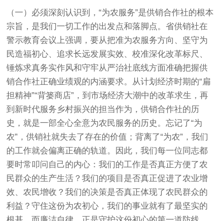
（一）必须深刻认识到，“为农服务”是供销合作社的根本
宗旨，是我们一切工作的出发点和落脚点。省供销社在
警示教育会议上强调，要从把准为农服务方向、坚守为
民造福初心、追求长远发展实效、校准深化改革标尺、
锤炼求真务实作风和守牢从严治社底线方面准确把握供
销合作社正确业绩观的内涵要求。从计划经济时期的“扁
担精神”“背篓商店”，到市场经济大潮中的改革求生，再
到新时代服务乡村振兴的担当作为，供销合作社的历
史，就是一部全心全意为农民服务的历史。忘记了“为
农”，供销社就失去了存在的价值；背离了“为农”，我们
的工作就会偏离正确的轨道。因此，我们每一位同志都
要时常叩问自己的内心：我们的工作是否真正方便了农
民群众的生产生活？我们的项目是否真正促进了农业增
效、农民增收？我们的决策是否真正体现了农民群众的
利益？守住这份为农初心，我们的事业就有了最坚实的
根基。而廉洁自律，正是守护这份初心的第一道防线。