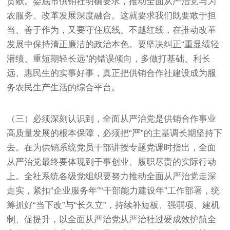
贡献。娄底市供销社明确要求，推动全面从严治党与为
农服务、改革发展深度融合。这就要求我们既要敢于担
当、善于作为，又要守住底线、不越红线，在推动改革
发展中保持清正廉洁的政治本色。要坚决纠正“重显绩轻
潜绩、重短期轻长远”的错误倾向，多做打基础、利长
远、惠民生的实事好事，真正把供销合作社建设成为服
务农民生产生活的综合平台。
（三）必须深刻认识到，全面从严治党是供销合作事业
高质量发展的根本保障，必须把“严”的主基调长期坚持下
去。在为供销系统党员干部讲授专题党课时指出，全面
从严治党最终要体现到干事创业、履职尽责的实际行动
上。全社系统各级党组织要努力推动全面从严治党走深
走实，紧扣“企业服务年”“干部能力建设年”工作部署，统
筹抓好“当下改”与“长久立”，持续补短板、强弱项、建机
制、促提升，以全面从严治党从严治社过硬成效护航全