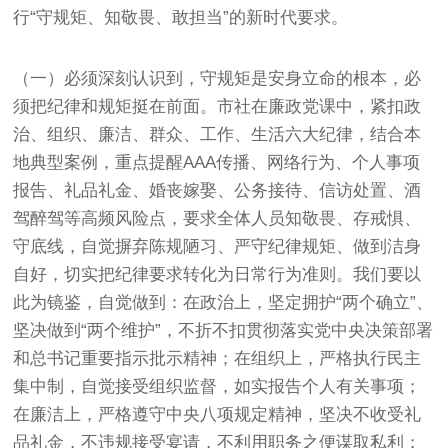
行“守规矩、知敬畏、敢担当”的新时代要求。
（一）必须深刻认识到，守规矩是安身立命的根本，必
须把纪律和规矩挺在前面。市社在廉政党课中，紧扣政
治、组织、廉洁、群众、工作、生活六大纪律，结合本
地典型案例，重点提醒AAA传播、网络行为、个人事项
报告、礼品礼金、婚丧嫁娶、公务接待、信访处置、酒
驾醉驾等高频风险点，要求全体人员知敬畏、存戒惧、
守底线，自觉摒弃陈规陋习、严守纪律规矩、做到洁身
自好，切实把纪律要求转化为日常行为准则。我们要以
此为镜鉴，自觉做到：在政治上，坚定拥护“两个确立”、
坚决做到“两个维护”，不折不扣贯彻落实党中央决策部署
和总书记重要指示批示精神；在组织上，严格执行民主
集中制，自觉接受组织监督，如实报告个人有关事项；
在廉洁上，严格遵守中央八项规定精神，坚决不收受礼
品礼金，不违规接受宴请，不利用职务之便谋取私利；