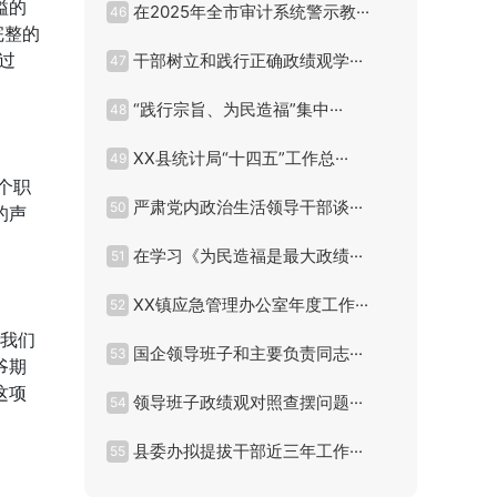
溢的
在2025年全市审计系统警示教···
46
完整的
过
干部树立和践行正确政绩观学···
47
“践行宗旨、为民造福”集中···
48
XX县统计局“十四五”工作总···
49
个职
严肃党内政治生活领导干部谈···
50
的声
在学习《为民造福是最大政绩···
51
XX镇应急管理办公室年度工作···
52
当我们
国企领导班子和主要负责同志···
53
爷期
这项
领导班子政绩观对照查摆问题···
54
县委办拟提拔干部近三年工作···
55