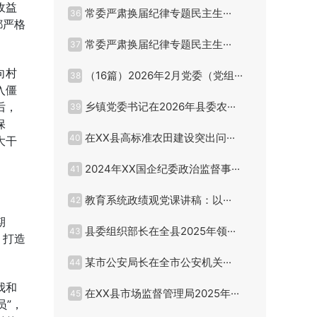
收益
常委严肃换届纪律专题民主生···
36
都严格
常委严肃换届纪律专题民主生···
37
向村
（16篇）2026年2月党委（党组···
38
入僵
后，
乡镇党委书记在2026年县委农···
39
保
在XX县高标准农田建设突出问···
40
大干
。
2024年XX国企纪委政治监督事···
41
教育系统政绩观党课讲稿：以···
42
期
县委组织部长在全县2025年领···
43
，打造
某市公安局长在全市公安机关···
44
我和
在XX县市场监督管理局2025年···
45
员”，