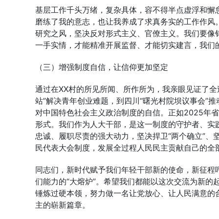
基层工作千头万绪，复杂具体，容不得半点虚浮和懈怠
磨练了我的意志，也让我养成了求真务实的工作作风
研究之风，坚决反对形式主义、官僚主义。我们要像
一手实情，才能精准开展监督、才能切实建言，我们
（三）增强制度自信，让信仰更加坚定
通过在XX村的所见所闻、所作所为，我亲眼见证了全
站”解决青年创业难题，到四川“曙光村院坝议事会”
对中国特色社会主义政治制度的自信。正如2025年
形式。我们作为人大干部，是这一制度的守护者、实
忠诚、履职尽责的强大动力，坚决捍卫“两个确立”、
民代表大会制度，发展全过程人民民主贡献自己的全
同志们，新时代赋予我们年轻干部新的使命，新征程
们能力的“大熔炉”。希望我们都能以这次交流为新的
锤炼过硬本领，努力做一名让党放心、让人民满意的
主的崭新篇章。