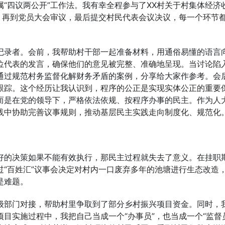
“四议两公开”工作法。我有幸全程参与了XX村关于村集体经济
，再到党员大会审议，最后提交村民代表会议决议，每一个环节
记录者。会前，我帮助村干部一起准备材料，用通俗易懂的语言
位代表的发言，确保他们的意见被完整、准确地呈现。当讨论陷
通过规范村务监督化解财务矛盾的案例，分享给大家作参考。会
跟踪。这个经历让我认识到，程序的公正是实现实体公正的重要
而是在党的领导下，严格依法依规、按程序办事的民主。作为人
践中协助完善议事规则，推动基层民主实践走向制度化、规范化
好的决策如果不能有效执行，那民主过程就失去了意义。在挂职
“百姓汇”议事会决定对村内一口废弃多年的池塘进行生态改造
是难题。
级部门对接，帮助村里争取到了部分乡村振兴项目资金。同时，
目实施过程中，我把自己当成一个“办事员”，也当成一个“监督