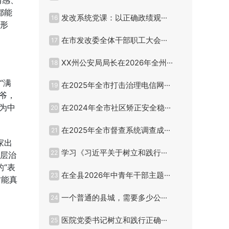
情感、
都能
发改系统党课：以正确政绩观···
16
主形
在市发改委全体干部职工大会···
17
XX州公安局局长在2026年全州···
18
“满
在2025年全市打击治理电信网···
19
爷，
为中
在2024年全市社区矫正安全稳···
20
在2025年全市督查系统调查成···
21
家出
学习《习近平关于树立和践行···
22
基层治
“表
在全县2026年中青年干部主题···
23
才能真
一个普通的县城，需要多少公···
24
医院党委书记树立和践行正确···
25