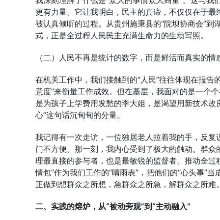
我深刻理解了什么是“众人的事情众人商量”。这与我
更有力量。它让我明白，民主的真谛，不仅仅在于最
被认真倾听的过程。从贵州施秉县的“院坝协商会”到
式，正是全过程人民民主充满生命力的生动写照。
（二）人民不再是统计的数字，而是鲜活而真实的情
在机关工作中，我们接触到的“人民”往往体现在报告
意度”来衡量工作成效。但在基层，我面对的是一个
是为孩子上学费用发愁的李大姐，是渴望用新技术改
心”这句话沉甸甸的分量。
我记得有一次走访，一位独居老人拉着我的手，反复
门不方便。那一刻，我内心受到了极大的触动。群众的
理最直接的参与者，也是最敏锐的监督者。推动全过
情包”作为我们工作的“晴雨表”，把他们的“心头事”
正做到想群众之所想，急群众之所急，解群众之所难
二、实践的熔炉，从“被动旁观”到“主动融入”