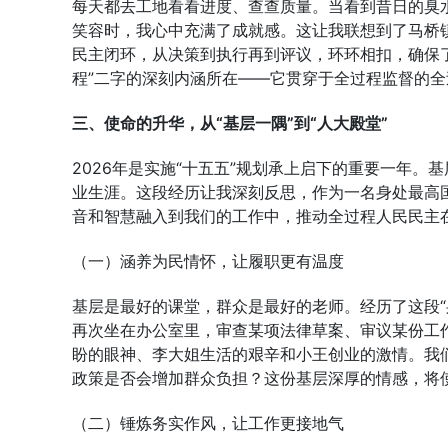
每天都去工地看看进度、查查质量。当看到昔日的臭
笑容时，我心中充满了成就感。这让我联想到了马桥镇
民主闭环，从决策到执行再到评议，环环相扣，确保
程”二字的深刻内涵所在——它贯穿于全过程监督的全
三、使命的升华，从“基层一隅”到“人大殿堂”
2026年是实施“十五五”规划承上启下的重要一年
业生涯。这段经历让我深刻反思，作为一名身处最高
音和智慧融入到我们的工作中，推动全过程人民民主
（一）涵养为民情怀，让履职更有温度
基层是最好的课堂，群众是最好的老师。经历了这段“
再次坐在办公室里，审查某项法律草案、审议某份工
盼的眼神、李大姐生活的艰辛和小王创业的激情。我
政策是否会增加群众负担？这份基层深厚的情感，将
（二）锤炼务实作风，让工作更接地气