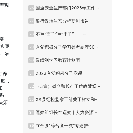
旁观
国企安全生产部门2026年工作···
26
银行政治生态分析研判报告
27
不重“面子”重“里子”——···
28
缨，
了实际
入党积极分子学习参考题库50···
29
头、农
政绩观学习教育计划表
30
2023入党积极分子党课
有养
31
反映，
（3篇）树立和践行正确政绩观···
32
点
系
XX县纪检监察干部关于树立和···
33
决策
巡察组组长在巡察市人力资源···
34
在全县“综合查一次”专题推···
35