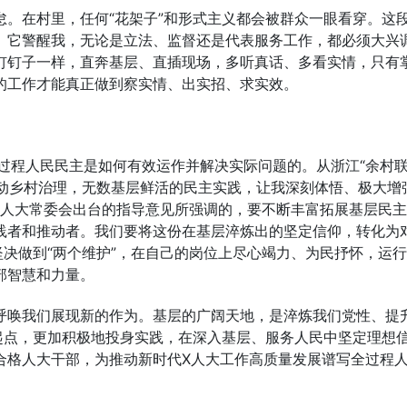
。在村里，任何“花架子”和形式主义都会被群众一眼看穿。这
。它警醒我，无论是立法、监督还是代表服务工作，都必须大兴
钉钉子一样，直奔基层、直插现场，多听真话、多看实情，只有
的工作才能真正做到察实情、出实招、求实效。
过程人民民主是如何有效运作并解决实际问题的。从浙江“余村
推动乡村治理，无数基层鲜活的民主实践，让我深刻体悟、极大增
省人大常委会出台的指导意见所强调的，要不断丰富拓展基层民
践者和推动者。我们要将这份在基层淬炼出的坚定信仰，转化为
坚决做到“两个维护”，在自己的岗位上尽心竭力、为民抒怀，运
部智慧和力量。
呼唤我们展现新的作为。基层的广阔天地，是淬炼我们党性、提
起点，更加积极地投身实践，在深入基层、服务人民中坚定理想
合格人大干部，为推动新时代X人大工作高质量发展谱写全过程