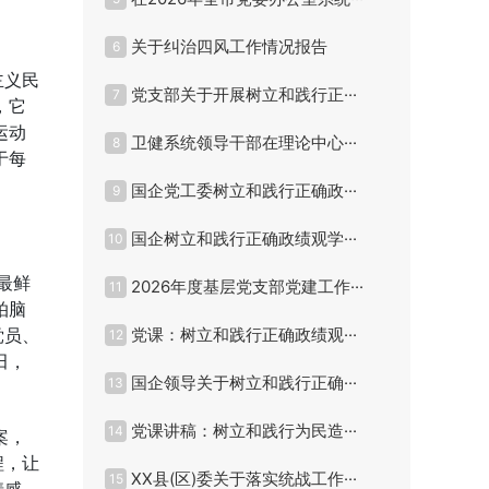
关于纠治四风工作情况报告
6
主义民
党支部关于开展树立和践行正···
7
，它
运动
卫健系统领导干部在理论中心···
8
于每
国企党工委树立和践行正确政···
9
国企树立和践行正确政绩观学···
10
最鲜
2026年度基层党支部党建工作···
11
拍脑
党员、
党课：树立和践行正确政绩观···
12
田，
国企领导关于树立和践行正确···
13
党课讲稿：树立和践行为民造···
14
案，
程，让
XX县(区)委关于落实统战工作···
15