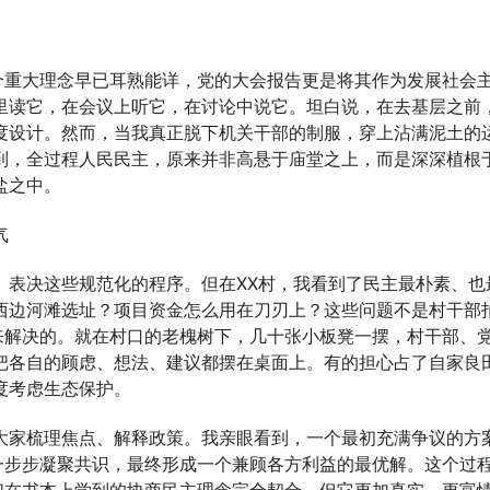
个重大理念早已耳熟能详，党的大会报告更是将其作为发展社会
里读它，在会议上听它，在讨论中说它。坦白说，在去基层之前
度设计。然而，当我真正脱下机关干部的制服，穿上沾满泥土的
到，全过程人民民主，原来并非高悬于庙堂之上，而是深深植根
盐之中。
气
、表决这些规范化的程序。但在XX村，我看到了民主最朴素、也
西边河滩选址？项目资金怎么用在刀刃上？这些问题不是村干部
来解决的。就在村口的老槐树下，几十张小板凳一摆，村干部、
把各自的顾虑、想法、建议都摆在桌面上。有的担心占了自家良
度考虑生态保护。
大家梳理焦点、解释政策。我亲眼看到，一个最初充满争议的方
一步步凝聚共识，最终形成一个兼顾各方利益的最优解。这个过