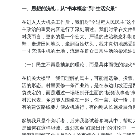
一、思想的洗礼，从“书本概念”到“生活实景”
在进入人大机关工作后，我们对“全过程人民民主”这
主政治的重要内容进行了深刻阐述。我们时常在文件
对我而言，更多的是一个宏大、严谨的政治概念和制
鞋，走进田间地头，坐到百姓炕头，我才真切地感受
一寸充满生机的土地，流淌在群众日常生活的柴米油
（一）民主不再是抽象的理论，而是具体而微的烟火
在机关大楼里，我们理解的民主，可能是选举、投票
活的形态。村里要修一条产业路，是在东边山坡还是
袋决定的，而是通过一场场别开生面的“板凳议事会”
村民代表、乡贤能人围坐在一起，你一言、我一语，
有的建议路线要方便农机通行，有的则从长远发展角
起初我只是个旁听者，后来我尝试着参与其中，帮助
是如何在这样坦诚、激烈甚至“红脸出汗”的讨论中，