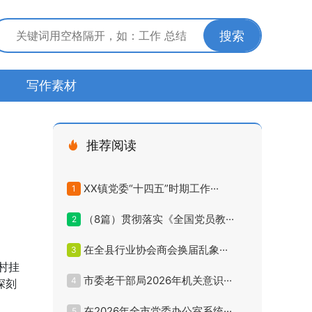
搜索
写作素材
推荐阅读
XX镇党委“十四五”时期工作···
1
（8篇）贯彻落实《全国党员教···
2
在全县行业协会商会换届乱象···
3
村挂
市委老干部局2026年机关意识···
4
深刻
在2026年全市党委办公室系统···
5