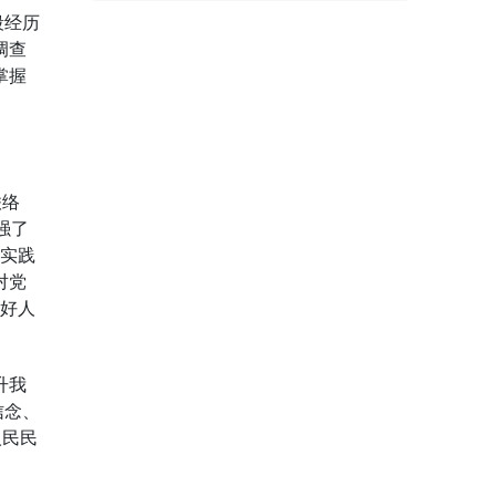
段经历
调查
掌握
联络
强了
主实践
对党
行好人
升我
信念、
人民民