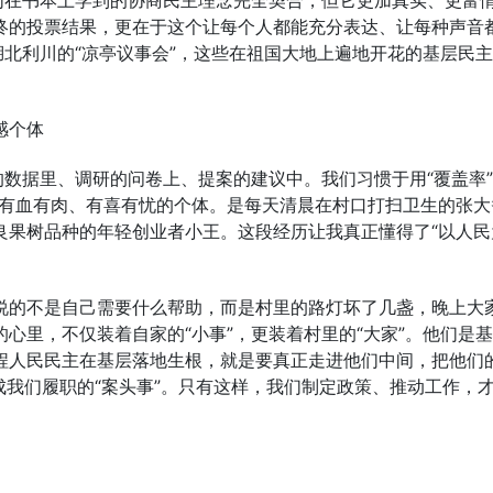
们在书本上学到的协商民主理念完全契合，但它更加真实、更富
终的投票结果，更在于这个让每个人都能充分表达、让每种声音
湖北利川的“凉亭议事会”，这些在祖国大地上遍地开花的基层民
感个体
的数据里、调研的问卷上、提案的建议中。我们习惯于用“覆盖率”
个有血有肉、有喜有忧的个体。是每天清晨在村口打扫卫生的张大
良果树品种的年轻创业者小王。这段经历让我真正懂得了“以人民
说的不是自己需要什么帮助，而是村里的路灯坏了几盏，晚上大
心里，不仅装着自家的“小事”，更装着村里的“大家”。他们是
程人民民主在基层落地生根，就是要真正走进他们中间，把他们的
当成我们履职的“案头事”。只有这样，我们制定政策、推动工作，
。