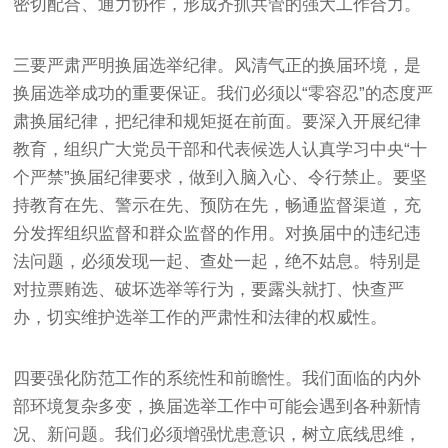
密切配合、通力协作，形成齐抓共管的强大工作合力。
三要严肃严明换届选举纪律。风清气正的换届环境，是
换届选举成功的重要保证。我们必须以“零容忍”的态度严
肃换届纪律，把纪律和规矩挺在前面。要深入开展纪律
教育，组织广大党员干部和代表候选人认真学习中央“十
个严禁”换届纪律要求，做到入脑入心、令行禁止。要坚
持教育在先、警示在先、预防在先，畅通监督渠道，充
分发挥组织监督和群众监督的作用。对换届中的违纪违
法问题，必须发现一起、查处一起，绝不姑息。特别是
对拉票贿选、破坏选举等行为，要露头就打、快查严
办，切实维护选举工作的严肃性和法律的权威性。
四要强化防范工作的系统性和前瞻性。我们面临的内外
部环境复杂多变，换届选举工作中可能会遇到各种新情
况、新问题。我们必须增强忧患意识，树立底线思维，