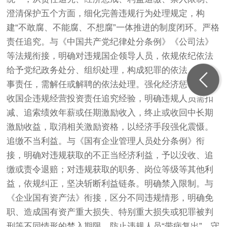
澄清保护五个方面，细化完善违规行为处理规定，构
建“不敢腐、不能腐、不想腐”一体推进的制度闭环。严格
责任追究。与《中国共产党纪律处分条例》《公司法》
等法规衔接，明确对违规国企领导人员，依规依纪依法
给予党纪政务处分、组织处理，构成犯罪的依法追究刑
事责任，需解任或解聘的依法处理。强化经济惩戒。吸
收国企违规经营投资责任追究经验，明确违规人员需扣
减、追索绩效年薪或任期激励收入，终止或收回中长期
激励收益，取消相关激励资格，以经济手段强化震慑。
追缴不当利益。与《国有企业管理人员处分条例》衔
接，明确对违规获取的不正当经济利益，予以没收、追
缴或责令退赔；对违规获取的职务、岗位等级等其他利
益，依规纠正，坚决斩断利益链条。明确禁入限制。与
《企业国有资产法》衔接，区分不同违规情形，明确免
职、造成国有资产重大损失、特别重大损失或犯罪被判
刑等不同情形的禁入期限，防止违规人员“带病复出”，守