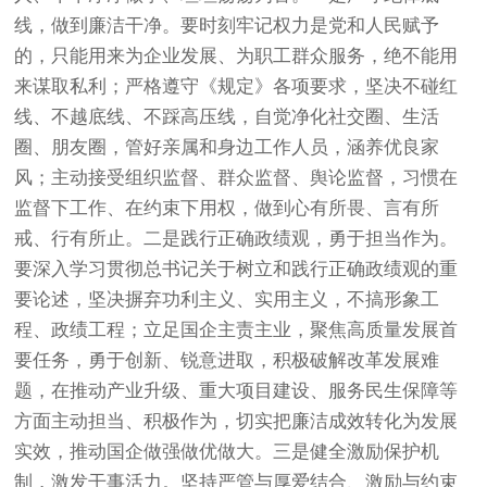
线，做到廉洁干净。要时刻牢记权力是党和人民赋予
的，只能用来为企业发展、为职工群众服务，绝不能用
来谋取私利；严格遵守《规定》各项要求，坚决不碰红
线、不越底线、不踩高压线，自觉净化社交圈、生活
圈、朋友圈，管好亲属和身边工作人员，涵养优良家
风；主动接受组织监督、群众监督、舆论监督，习惯在
监督下工作、在约束下用权，做到心有所畏、言有所
戒、行有所止。二是践行正确政绩观，勇于担当作为。
要深入学习贯彻总书记关于树立和践行正确政绩观的重
要论述，坚决摒弃功利主义、实用主义，不搞形象工
程、政绩工程；立足国企主责主业，聚焦高质量发展首
要任务，勇于创新、锐意进取，积极破解改革发展难
题，在推动产业升级、重大项目建设、服务民生保障等
方面主动担当、积极作为，切实把廉洁成效转化为发展
实效，推动国企做强做优做大。三是健全激励保护机
制，激发干事活力。坚持严管与厚爱结合、激励与约束