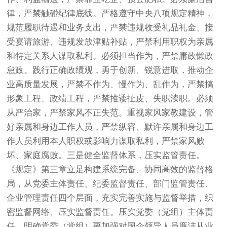
律，严禁触碰纪律底线。严格遵守中央八项规定精神，
规范履职待遇和业务支出，严禁违规收受礼品礼金、接
受宴请旅游、违规发放津贴补贴，严禁利用职权为亲属
和特定关系人谋取私利。必须担当作为，严禁庸政懒政
怠政。践行正确政绩观，勇于创新、锐意进取，推动企
业高质量发展，严禁不作为、慢作为、乱作为，严禁搞
形象工程、政绩工程，严禁推诿扯皮、失职渎职。必须
从严治家，严禁家风不正失范。重视家风家教建设，管
好亲属和身边工作人员，严禁纵容、默许亲属和身边工
作人员利用本人职权或影响力谋取私利，严禁家风败
坏、家庭腐败。三是健全监督体系，压实监管责任。
《规定》第三章立足构建系统完备、协同高效的监督格
局，从党委主体责任、纪委监督责任、部门监管责任、
企业管理责任四个层面，充实完善实施与监督举措，织
密监督网络、压实监督责任。压实党委（党组）主体责
任。明确党委（党组）要加强对国企领导人员廉洁从业