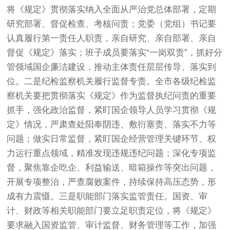
将《规定》贯彻落实纳入全面从严治党总体部署，定期
研究部署、督促检查、考核问责；党委（党组）书记要
认真履行第一责任人职责，亲自研究、亲自部署、亲自
督促《规定》落实；班子成员要落实“一岗双责”，抓好分
管领域国企廉洁建设，推动主体责任层层传导、落实到
位。二是纪检监察机关履行监督专责。全市各级纪检监
察机关要把贯彻落实《规定》作为监督执纪问责的重要
抓手，强化政治监督，紧盯国企领导人员学习贯彻《规
定》情况，严肃查处阳奉阴违、敷衍塞责、落实不力等
问题；做实日常监督，紧盯国企经营管理关键环节、权
力运行重点领域，精准发现违规违纪问题；深化专项监
督，聚焦靠企吃企、利益输送、暗箱操作等突出问题，
开展专项整治，严查腐败案件，持续保持高压态势，形
成有力震慑。三是职能部门落实监管责任。国资、审
计、财政等相关职能部门要立足职责定位，将《规定》
要求融入国资监管、审计监督、财务管理等工作，加强