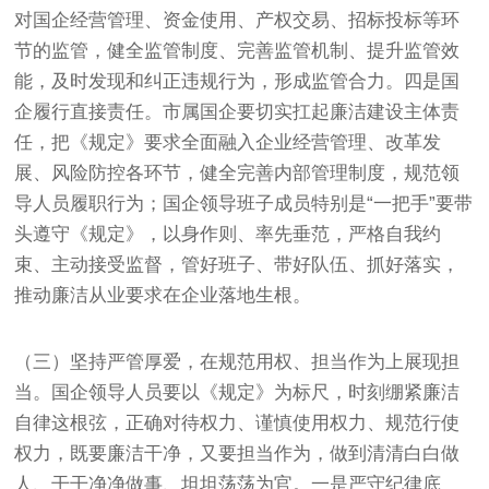
对国企经营管理、资金使用、产权交易、招标投标等环
节的监管，健全监管制度、完善监管机制、提升监管效
能，及时发现和纠正违规行为，形成监管合力。四是国
企履行直接责任。市属国企要切实扛起廉洁建设主体责
任，把《规定》要求全面融入企业经营管理、改革发
展、风险防控各环节，健全完善内部管理制度，规范领
导人员履职行为；国企领导班子成员特别是“一把手”要带
头遵守《规定》，以身作则、率先垂范，严格自我约
束、主动接受监督，管好班子、带好队伍、抓好落实，
推动廉洁从业要求在企业落地生根。
（三）坚持严管厚爱，在规范用权、担当作为上展现担
当。国企领导人员要以《规定》为标尺，时刻绷紧廉洁
自律这根弦，正确对待权力、谨慎使用权力、规范行使
权力，既要廉洁干净，又要担当作为，做到清清白白做
人、干干净净做事、坦坦荡荡为官。一是严守纪律底