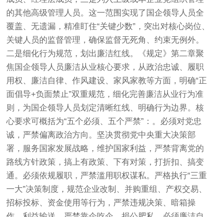
的其他高级管理人员。这一范围实现了国企领导人员全
覆盖、无遗漏，精准盯住“关键少数”，突出对核心岗位、
关键人员的监督管理，确保监督无死角、约束无例外。
二是细化行为规范，划出廉洁红线。《规定》第二章聚
焦国企领导人员廉洁从业核心要求，从政治忠诚、履职
用权、廉洁自律、作风建设、家风家教等方面，明确“正
面倡导+负面禁止”双重规范，细化完善廉洁从业行为准
则，为国企领导人员划定清晰红线、明确行为边界。核
心要求可概括为“五个必须、五个严禁”：。必须对党忠
诚，严禁偏离政治方向。坚决贯彻党中央重大决策部
署，服务国家发展战略，维护国家利益，严禁背离党的
路线方针政策，搞上有政策、下有对策，打折扣、搞变
通。必须依规履职，严禁滥用职权谋私。严格执行“三重
一大”决策制度，规范企业改制、并购重组、产权交易、
招标投标、资金使用等行为，严禁违规决策、暗箱操
作、利益输送，严禁靠企吃企、损公肥私。必须廉洁自