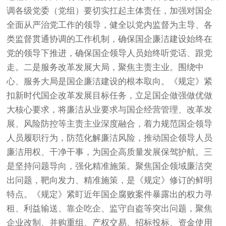
调各级党委（党组）要切实扛起主体责任，加强对国企
全面从严治党工作的领导，健全以党内监督为主导、各
类监督贯通协调的工作机制，确保国企廉洁建设始终在
党的领导下推进，确保国企领导人员始终听党话、跟党
走。二是服务改革发展大局，聚焦主责主业。围绕中
心、服务大局是国企廉洁建设的根本取向。《规定》紧
扣新时代国企改革发展目标任务，立足国企做强做优做
大核心要求，将廉洁从业要求与国企经营管理、改革发
展、风险防控等主责主业深度融合，着力规范国企领导
人员履职行为，防范化解廉洁风险，推动国企领导人员
廉洁用权、干净干事，为国企高质量发展保驾护航。三
是坚持问题导向，强化精准施策。聚焦国企领域廉洁突
出问题，靶向发力、精准施策，是《规定》修订的鲜明
特点。《规定》紧盯近年国企腐败案件暴露出的权力寻
租、利益输送、靠企吃企、监守自盗等突出问题，聚焦
企业改制、并购重组、产权交易、招标投标、资金使用