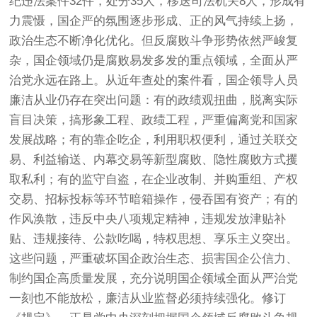
纪违法案件32件，处分35人，移送司法机关8人，形成有
力震慑，国企严的氛围逐步形成、正的风气持续上扬，
政治生态不断净化优化。但反腐败斗争形势依然严峻复
杂，国企领域仍是腐败易发多发的重点领域，全面从严
治党永远在路上。从近年查处的案件看，国企领导人员
廉洁从业仍存在突出问题：有的政绩观扭曲，脱离实际
盲目决策，搞形象工程、政绩工程，严重偏离党和国家
发展战略；有的靠企吃企，利用职权便利，通过关联交
易、利益输送、内幕交易等新型腐败、隐性腐败方式攫
取私利；有的监守自盗，在企业改制、并购重组、产权
交易、招标投标等环节暗箱操作，侵吞国有资产；有的
作风涣散，违反中央八项规定精神，违规发放津贴补
贴、违规接待、公款吃喝，特权思想、享乐主义突出。
这些问题，严重破坏国企政治生态、损害国企公信力、
制约国企高质量发展，充分说明国企领域全面从严治党
一刻也不能放松，廉洁从业监督必须持续强化。修订