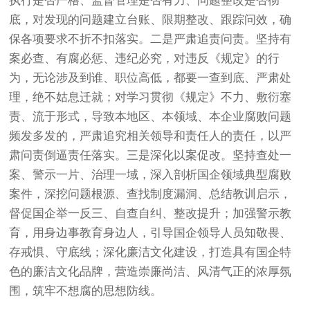
执行是否严格、监督管理是否有力、问题整改是否彻
底，对发现的问题建立台账、限期整改、跟踪问效，确
保各项要求不折不扣落实。二是严肃追责问责。坚持有
案必查、有腐必惩、违纪必究，对违反《规定》的行
为，无论涉及到谁、职位高低，都要一查到底、严肃处
理，绝不姑息迁就；对学习贯彻《规定》不力、敷衍塞
责、流于形式，导致本地区、本领域、本企业腐败问题
频发多发的，严肃追究相关领导和责任人的责任，以严
肃问责倒逼责任落实。三是深化以案促改。坚持查处一
案、警示一片、治理一域，深入剖析国企领域典型腐败
案件，深挖问题根源、查找制度漏洞、总结教训启示，
督促国企举一反三、自查自纠、整改提升；加强警示教
育，用身边事教育身边人，引导国企领导人员知敬畏、
存戒惧、守底线；深化廉洁文化建设，打造具有国企特
色的廉洁文化品牌，营造崇廉尚洁、风清气正的浓厚氛
围，筑牢不想腐的思想防线。