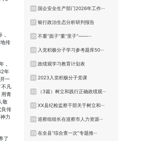
国企安全生产部门2026年工作···
26
银行政治生态分析研判报告
27
标，
不重“面子”重“里子”——···
28
好地传
入党积极分子学习参考题库50···
29
年，
政绩观学习教育计划表
30
2年
2023入党积极分子党课
31
不开一
了不凡
（3篇）树立和践行正确政绩观···
32
，用青
人敬
XX县纪检监察干部关于树立和···
33
优良传
精神力
巡察组组长在巡察市人力资源···
34
在全县“综合查一次”专题推···
35
养了