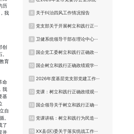
的历
，我
关于纠治四风工作情况报告
6
党支部关于开展树立和践行正···
7
卫健系统领导干部在理论中心···
8
部创
国企党工委树立和践行正确政···
9
石。
教育
国企树立和践行正确政绩观学···
10
2026年度基层党支部党建工作···
11
革命
，我
党课：树立和践行正确政绩观···
12
要基
位
国企领导关于树立和践行正确···
13
立自
循。
党课讲稿：树立和践行为民造···
14
成了
XX县(区)委关于落实统战工作···
15
育并