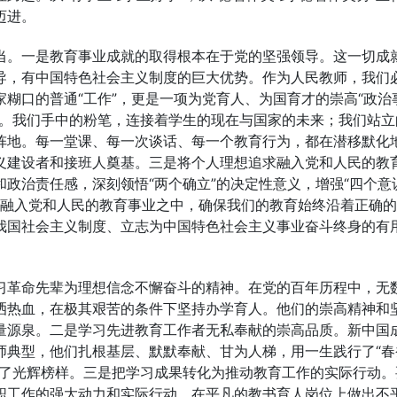
迈进。
当。一是教育事业成就的取得根本在于党的坚强领导。这一切成
导，有中国特色社会主义制度的巨大优势。作为人民教师，我们
糊口的普通“工作”，更是一项为党育人、为国育才的崇高“政治
来。我们手中的粉笔，连接着学生的现在与国家的未来；我们站立
阵地。每一堂课、每一次谈话、每一个教育行为，都在潜移默化
义建设者和接班人奠基。三是将个人理想追求融入党和人民的教
政治责任感，深刻领悟“两个确立”的决定性意义，增强“四个意
追求融入党和人民的教育事业之中，确保我们的教育始终沿着正确
我国社会主义制度、立志为中国特色社会主义事业奋斗终身的有
习革命先辈为理想信念不懈奋斗的精神。在党的百年历程中，无
洒热血，在极其艰苦的条件下坚持办学育人。他们的崇高精神和
量源泉。二是学习先进教育工作者无私奉献的崇高品质。新中国
师典型，他们扎根基层、默默奉献、甘为人梯，用一生践行了“春
立了光辉榜样。三是把学习成果转化为推动教育工作的实际行动。
职工作的强大动力和实际行动，在平凡的教书育人岗位上做出不