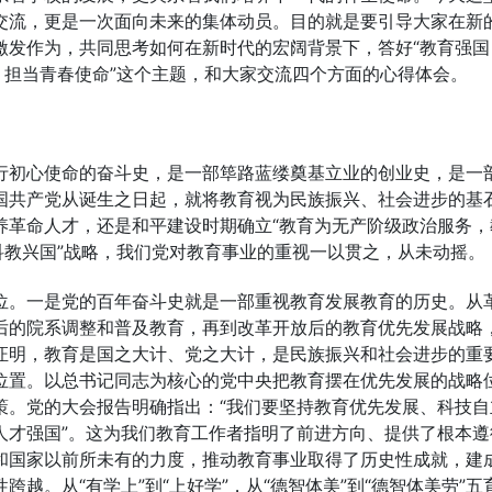
交流，更是一次面向未来的集体动员。目的就是要引导大家在新
激发作为，共同思考如何在新时代的宏阔背景下，答好“教育强国
，担当青春使命”这个主题，和大家交流四个方面的心得体会。
行初心使命的奋斗史，是一部筚路蓝缕奠基立业的创业史，是一
国共产党从诞生之日起，就将教育视为民族振兴、社会进步的基
养革命人才，还是和平建设时期确立“教育为无产阶级政治服务，
科教兴国”战略，我们党对教育事业的重视一以贯之，从未动摇。
位。一是党的百年奋斗史就是一部重视教育发展教育的历史。从
后的院系调整和普及教育，再到改革开放后的教育优先发展战略
证明，教育是国之大计、党之大计，是民族振兴和社会进步的重
位置。以总书记同志为核心的党中央把教育摆在优先发展的战略
策。党的大会报告明确指出：“我们要坚持教育优先发展、科技自
人才强国”。这为我们教育工作者指明了前进方向、提供了根本遵
和国家以前所未有的力度，推动教育事业取得了历史性成就，建
越。从“有学上”到“上好学”，从“德智体美”到“德智体美劳”五