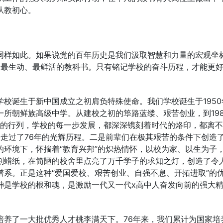
从教初心。
同样如此。如果说党的百年历史是我们汲取智慧和力量的宏观坐
边最生动、最鲜活的教科书。只有铭记学校的奋斗历程，才能更
校诞生于新中国成立之初肩负特殊使命。我们学校诞生于1950
所朝鲜族高级中学。从建校之初的筚路蓝缕、艰苦创业，到198
中的行列，学校的每一步发展，都深深镌刻着时代的烙印，都离
走过了76年的光辉历程。二是前辈们在极其艰苦的条件下创造
环境下，怀揣着“教育兴邦”的炽热情怀，以校为家、以生为子
刻蜡纸，在简陋的校舍里点亮了万千学子的求知之灯，创造了令
系。正是这种“爱国爱校、艰苦创业、自强不息、开拓进取”的
神是学校的根和魂，是激励一代又一代x高中人奋发向前的强大
培养了一大批优秀人才桃李满天下。76年来，我们累计为国家培