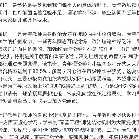
榜样，最终还是要落脚到我们每个人的具体行动上。青年教师精
同时，也可能面临着经验不足、理论学习不深、职业认同不强等
向大家提几点具体要求。
靠拢。一是青年教师自身政治素养直接影响学生价值取向。青年
学生的价值取向。一些青年同志可能觉得，政治理论枯燥乏味，
法是片面且危险的。加强政治理论学习不是“软任务”，而是“硬
义思想，特别是关于教育的重要论述，深刻理解党的教育方针和政
继续通过专题党课、读书班、青年理论学习小组等多种形式为大
合格率达到了98.5%，多篇学习心得在市级评比中获奖，这说
习劲头。三是积极向党组织靠拢以实际行动接受考验。希望非党
是为了寻求政治上的“进步”或待遇上的“优势”，而是源于对党
党申请书，规范撰写思想汇报，常态化向党组织汇报思想、学习
行动证明自己，争取早日加入党组织。
一是教学是教师的看家本领课堂是主阵地。青年教师要尽快度过“
。一方面要虚心学习，学校的“青蓝工程”师徒结对机制为大家提供
磨课、多反思，学习他们驾驭课堂的智慧和经验。二是刻苦钻研下
教材，研究课标，更要研究学生。要紧跟时代步伐，积极投身课程