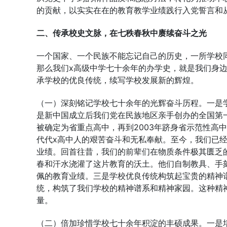
的贡献，以实实在在的教育教学业绩践行入党誓言和
二、传承校史文脉，在七秩春秋中赓续奋斗之光
一个国家、一个民族不能忘记自己的历史，一所学校
那么我们x高级中学七十余年的办学史，就是我们身
承学校的优良传统，续写学校发展新的辉煌。
（一）深刻铭记学校七十余年的光辉奋斗历程。一是学
是新中国成立后我们党在民族地区亲手创办的全国第一
被确定为省重点高中，再到2003年跻身省示范性高
代代x高中人的艰苦奋斗和无私奉献。至今，我们已经
业绩。回首往昔，我们的前辈们在物质条件极其匮乏的
春和汗水浇灌了这片教育的沃土。他们自制教具、手
佩的教育业绩。三是学校优良传统构筑起宝贵的精神谱
统，构筑了我们学校的精神谱系和精神家园。这种精
量。
（二）倍加珍惜学校七十余年积淀的丰硕成果。一是