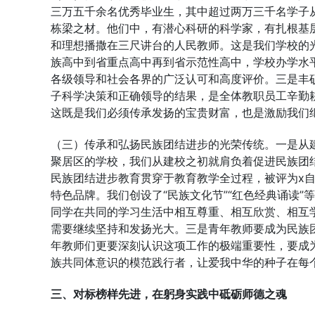
三万五千余名优秀毕业生，其中超过两万三千名学子
栋梁之材。他们中，有潜心科研的科学家，有扎根基
和理想播撒在三尺讲台的人民教师。这是我们学校的
族高中到省重点高中再到省示范性高中，学校办学水
各级领导和社会各界的广泛认可和高度评价。三是丰
子科学决策和正确领导的结果，是全体教职员工辛勤
这既是我们必须传承发扬的宝贵财富，也是激励我们
（三）传承和弘扬民族团结进步的光荣传统。一是从
聚居区的学校，我们从建校之初就肩负着促进民族团
民族团结进步教育贯穿于教育教学全过程，被评为x自
特色品牌。我们创设了“民族文化节”“红色经典诵读
同学在共同的学习生活中相互尊重、相互欣赏、相互
需要继续坚持和发扬光大。三是青年教师要成为民族
年教师们更要深刻认识这项工作的极端重要性，要成
族共同体意识的模范践行者，让爱我中华的种子在每
三、对标榜样先进，在躬身实践中砥砺师德之魂