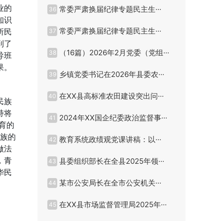
业的
常委严肃换届纪律专题民主生···
36
知识
常委严肃换届纪律专题民主生···
所民
37
到了
（16篇）2026年2月党委（党组···
38
导班
果。
乡镇党委书记在2026年县委农···
39
在XX县高标准农田建设突出问···
40
民族
持将
2024年XX国企纪委政治监督事···
41
育的
民族的
教育系统政绩观党课讲稿：以···
42
做法
，青
县委组织部长在全县2025年领···
43
华民
某市公安局长在全市公安机关···
44
在XX县市场监督管理局2025年···
45