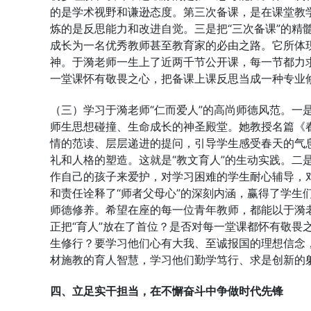
的是学术视野和谦逊态度。第三次备课，是在课堂教
炼的是反思能力和改进自觉。三是把“三次备课”的精
成长为一名优秀教师甚至教育家的必由之路。它所体
神。于漪老师一生上了近两千节公开课，每一节都力
一堂课怀有敬畏之心，把备课上课反思当成一种专业
（三）学习于漪老师“仁而爱人”的高尚师德风范。一
师生思想碰撞、生命成长的神圣殿堂。她教授名篇《
情的范读、层层递进的提问，引导学生感受春天的气
礼和人格的塑造。这就是“教文育人”的生动实践。二
作自己的孩子来爱护，对学习困难的学生耐心辅导，
和责任诠释了“师者父母心”的深刻内涵，赢得了学生
师德修养。希望在座的每一位青年教师，都能以于漪
正把“育人”放在了首位？是否对每一堂课都怀有敬畏
生修行？要学习他们心有大我、至诚报国的理想信念
材施教的育人智慧，学习他们勤学笃行、求是创新的躬
四、立足实干担当，在不懈奋斗中争做时代先锋