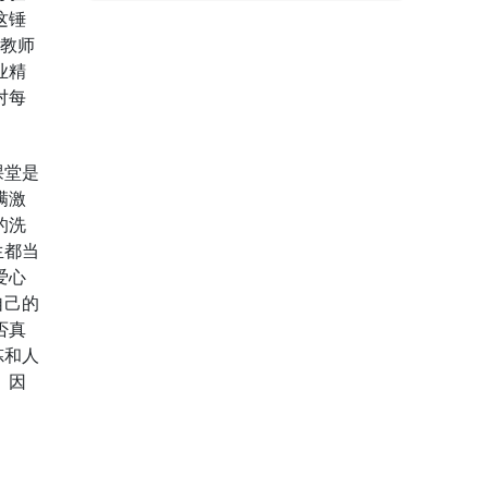
这锤
手教师
业精
对每
课堂是
满激
的洗
生都当
爱心
自己的
否真
炼和人
、因