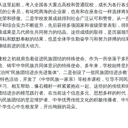
从这里起航，考入全国各大重点高校和普通院校，成长为各行各
层的公务员，有叱咤商海的企业家，也有和在座各位一样选择将
光荣和骄傲。二是学校发展成就得到社会广泛认可和赞誉。从一
平和综合实力不断提升，先后获得多项国家和省级荣誉表彰，得
硕成果是几代师生共同努力的结晶。这些成绩的取得，是历届领
耕耘和默默奉献的结果，也是全体学生勤奋学习和努力拼搏的结
继续前进的强大动力。
建校之初就肩负着促进民族团结的特殊使命。作为一所坐落于多
结、铸牢中华民族共同体意识的特殊使命。多年来，学校始终坚
治州“民族团结进步先进集体”。二是创设了一批民族团结进步教
”等特色活动，开发了《中华民族一家亲》等校本课程，引导不同
学习、相互帮助，像石榴籽一样紧紧抱在一起。这些好的传统和
团结进步的模范践行者。在当前这个信息多元、思想多样的时代
为民族团结的坚定维护者、中华优秀传统文化的积极传播者、中
个学生心中生根发芽，开出绚丽的花朵。