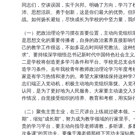
同志们，空谈误国，实干兴邦。明确了方向，学习了
沛、思想活跃、勇于创新，这是你们最大的优势。但
战。如何扬长避短，尽快成长为学校的中坚力量，我
（一）把政治理论学习摆在首要位置，主动向党组织
是思想文化的重要传播者，自身的政治素养直接影响
己的教学工作很远，不如多花点时间研究教法。这种想
求”。要持续深学细悟总书记新时代中国特色社会主
二是学校将创造更多学习条件和平台。学校党总支会
造学习条件。去年我校青年教师政治理论学习年度考核
家是有学习热情和潜力的。希望大家继续保持这种学
志们端正入党动机，积极主动地向党组织靠拢。入党不
认同，是为了更好地为人民服务。大家要主动递交入
作情况，自觉接受组织的培养、教育和考察，用实际
（二）聚焦主责主业，在三尺讲台上练就过硬本领。
期”，缩短“成长期”，努力成为教学领域的行家里手
贵的学习平台，要主动向指导老师请教，多听课、多
次备课”的苦功夫。要像于漪老师那样下苦功夫深钻