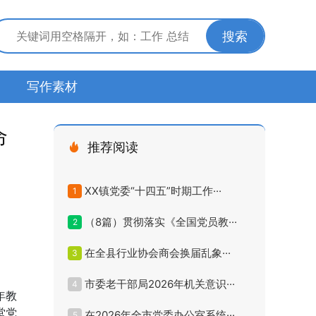
搜索
写作素材
命
推荐阅读
XX镇党委“十四五”时期工作···
1
（8篇）贯彻落实《全国党员教···
2
在全县行业协会商会换届乱象···
3
市委老干部局2026年机关意识···
4
年教
堂党
在2026年全市党委办公室系统···
5