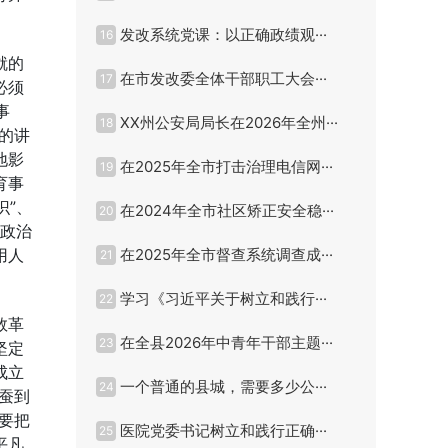
发改系统党课：以正确政绩观···
16
就的
在市发改委全体干部职工大会···
17
必须
事
XX州公安局局长在2026年全州···
18
的讲
地影
在2025年全市打击治理电信网···
19
育事
识”、
在2024年全市社区矫正安全稳···
20
的政治
用人
在2025年全市督查系统调查成···
21
学习《习近平关于树立和践行···
22
数革
在全县2026年中青年干部主题···
23
坚定
成立
一个普通的县城，需要多少公···
24
蚕到
要把
医院党委书记树立和践行正确···
25
平凡