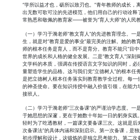
“学所以益才也，砺所以致刃也。”青年教师的成长，
出无数可歌可泣的先进模范，他们用自己的行动诠释
常熟悉和敬佩的教育家——被誉为“育人大师”的人民
（一）学习于漪老师“教文育人”的先进教育理念。一
生，就是对“教育是爱的事业”最完美的注解。她的教
师的根本任务是育人，而不是育分。教育不能只“目中
世界的成长和人格的健全发展。二是“教文育人”深刻
文学科的本质，强调在传授语言文字知识的同时，必
量塑造学生的品格。这与我们党“立德树人”的根本任
是把立德树人根本任务落实到教育教学全过程。每一
的神圣使命。要在知识传授中融入价值引领，在能力
接班人。
（二）学习于漪老师“三次备课”的严谨治学态度。一
于她思想的深邃，更在于她数十年如一日的躬身实践
轻时为了吃透教材，一篇课文要备课三次。这就是后来
次备课法”的具体内涵和深刻启示。第一次备课，是
初步理解和设计，这锻炼的是独立思考能力。第二次