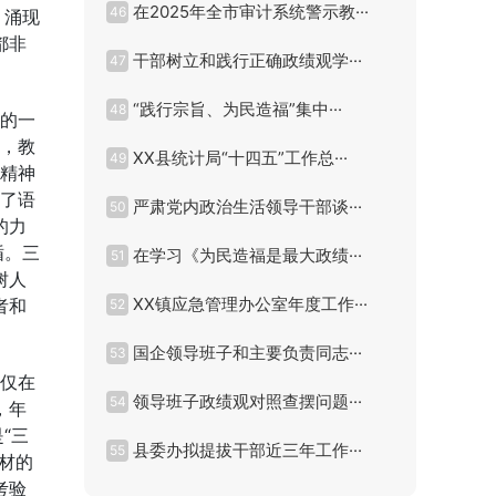
在2025年全市审计系统警示教···
46
，涌现
都非
干部树立和践行正确政绩观学···
47
“践行宗旨、为民造福”集中···
48
她的一
调，教
XX县统计局“十四五”工作总···
49
们精神
示了语
严肃党内政治生活领导干部谈···
50
的力
循。三
在学习《为民造福是最大政绩···
51
树人
XX镇应急管理办公室年度工作···
者和
52
国企领导班子和主要负责同志···
53
不仅在
领导班子政绩观对照查摆问题···
54
，年
“三
县委办拟提拔干部近三年工作···
55
材的
考验