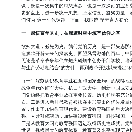
课，既是一次集中的思想淬炼，也是一次深刻的业务
史起点上，进一步统一思想、坚定信念、凝聚力量、
们何为”这一时代课题。下面，我围绕“坚守育人初心
一、感悟百年党史，在深邃时空中筑牢信仰之基
欲知大道，必先为史。我们党的历史，是一部矢志践
造辉煌开辟未来的探索史。回望风雷激荡的百年，中
无论是革命战争年代在炮火硝烟中创办干部学校、培
与生产劳动相结合”的方针，再到改革开放以来提出“
（一）深刻认识教育事业在党和国家全局中的战略地
战争年代的红军大学、抗日军政大学，到新中国成立
们党始终把教育事业放在重要位置。历史和现实充分
石。二是进入新时代教育被摆在更加突出的优先发展
置，作出了加快教育现代化、建设教育强国的重大决
强、人才引领驱动，加快建设教育强国、科技强国、
三是从教育大国向教育强国迈进取得历史性成就。党
世界上规模最大的教育体系，教育普及水平实现历史性跨