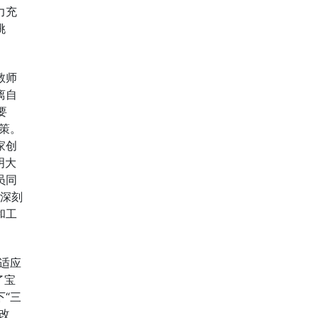
力充
挑
教师
离自
要
策。
家创
明大
员同
的深刻
和工
适应
了宝
“三
改