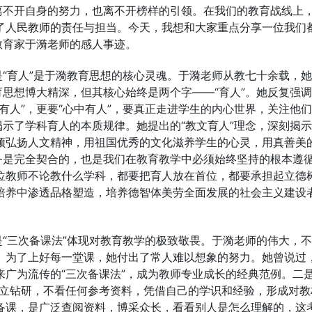
离不开自身的努力，也离不开榜样的引领。在我们的教育战线上
了人民教师的责任与担当。今天，我想和大家重点分享一位我们
教育家于漪老师的感人事迹。
是“育人”是于漪教育思想的核心灵魂。于漪老师从教七十余载，
育思想博大精深，但其核心始终是两个字——“育人”。她反复强
有人”，更要“心中有人”，要真正走进学生的内心世界，关注他
揭示了学科育人的本质规律。她提出的“教文育人”理念，深刻揭
须弘扬人文精神，用祖国优秀的文化滋养学生的心灵，用真善美
务是完全契合的，也是我们在教育教学中必须始终坚持的根本遵
位教师不论教什么学科，都要把育人放在首位，都要承担起立德
培养中渗透品格塑造，培养德智体美劳全面发展的社会主义建设
是“三次备课法”体现对教育教学的极致敬畏。于漪老师的伟大，
。为了上好每一堂课，她付出了常人难以想象的努力。她曾说过
广为流传的“三次备课法”，成为教师专业成长的经典范例。二是
独立钻研，不看任何参考资料，凭借自己的学识和经验，形成对教
备课，是广泛查阅资料，博采众长，看看别人是怎么理解的，这