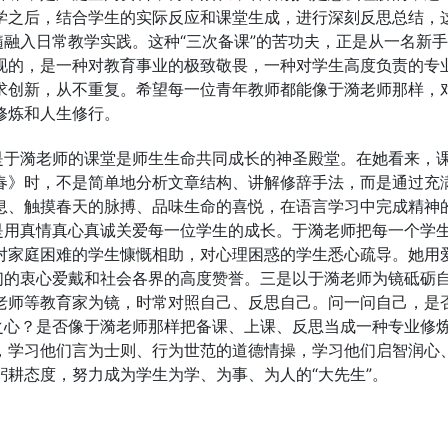
学之后，结合学生的实际反应和课堂生成，进行深刻反思总结，
髓融入日常教学实践。这种“三次备课”的苦功夫，正是从一名新
现的，是一种对教育事业的极致敬畏，一种对学生高度负责的专
求创新，从不重复。希望每一位青年教师都能像于漪老师那样，
修炼和人生修行。
是于漪老师的课堂是师生生命共同成长的神圣殿堂。在她看来，
春》时，不是简单地分析文章结构、讲解修辞手法，而是通过充
息、触摸春天的脉搏、品味生命的喜悦，在语言学习中完成精神
是用真情真心真诚关爱每一位学生的成长。于漪老师把每一个学
对家庭困难的学生慷慨相助，对心理困惑的学生悉心疏导。她用
们的衷心爱戴和社会各界的高度赞誉。三是以于漪老师为镜砥砺
老师等教育家为镜，时常对照自己、反思自己。问一问自己，是
之心？是否像于漪老师那样把备课、上课、反思当成一种专业修
，学习他们言为士则、行为世范的道德情操，学习他们启智润心
耕态度，努力成为学生为学、为事、为人的“大先生”。