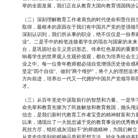
举的全面发展，我们正在从教育大国向教育强国阔步
（二）深刻理解教育工作者肩负的时代使命和责任担
取得，最根本的原因在于我们有中国共产党的坚强领
深刻认识到，我们所从事的职业，绝不仅仅是一份养家
业”。二是手中的粉笔连接着学生的现在与国家的未
台，是巩固社会主义意识形态、传承红色基因的重要
响着学生的世界观人生观价值观，都在为培养社会主
业之中。每一位青年教师都必须自觉增强历史使命感和
坚定“四个自信”、做到“两个维护”，将个人的理想
方向前进，培养出一代又一代拥护中国共产党领导和
才。
（三）从百年党史中汲取前行的智慧和力量。一是学
命先辈和教育先驱为了民族解放和教育救国，抛头颅
信念，是我们新时代教育工作者宝贵的精神财富和力
以来，涌现出了一大批忠诚于党的教育事业的优秀教
死丝方尽，蜡炬成灰泪始干”的师德精神，为我们树
从党史中学到的精神品质和思想方法，转化为推动本