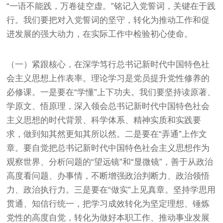
“一语不能践，万卷徒空虚。”铭记入党誓词，关键在于践
行。我们要把对入党誓词的坚守，转化为推动工作和促
进发展的强大动力，在实际工作中检验初心使命。
（一）紧跟核心，在深学笃行总书记新时代中国特色社
会主义思想上作表率。理论学习是党员提升党性修养的
必修课。一是要在“学懂”上下功夫。我们要坚持读原著、
学原文、悟原理，深入领会总书记新时代中国特色社会
主义思想的时代背景、科学体系、精神实质和实践要
求，做到知其然更知其所以然。二是要在“弄通”上作文
章。要自觉把总书记新时代中国特色社会主义思想作为
观察世界、分析问题的“望远镜”和“显微镜”，善于从政治
高度看问题、办事情，不断增强政治判断力、政治领悟
力、政治执行力。三是要在“做实”上见真章。坚持学思用
贯通、知信行统一，把学习成效转化为坚定理想、锤炼
党性的高度自觉，转化为做好本职工作、推动事业发展