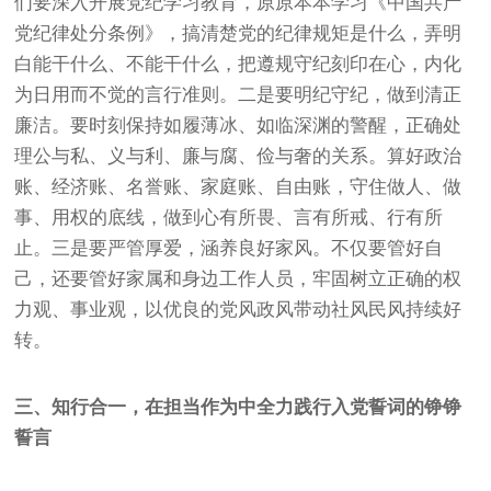
们要深入开展党纪学习教育，原原本本学习《中国共产
党纪律处分条例》，搞清楚党的纪律规矩是什么，弄明
白能干什么、不能干什么，把遵规守纪刻印在心，内化
为日用而不觉的言行准则。二是要明纪守纪，做到清正
廉洁。要时刻保持如履薄冰、如临深渊的警醒，正确处
理公与私、义与利、廉与腐、俭与奢的关系。算好政治
账、经济账、名誉账、家庭账、自由账，守住做人、做
事、用权的底线，做到心有所畏、言有所戒、行有所
止。三是要严管厚爱，涵养良好家风。不仅要管好自
己，还要管好家属和身边工作人员，牢固树立正确的权
力观、事业观，以优良的党风政风带动社风民风持续好
转。
三、知行合一，在担当作为中全力践行入党誓词的铮铮
誓言