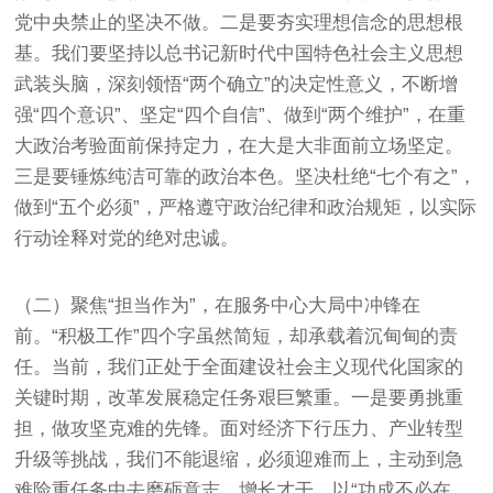
党中央禁止的坚决不做。二是要夯实理想信念的思想根
基。我们要坚持以总书记新时代中国特色社会主义思想
武装头脑，深刻领悟“两个确立”的决定性意义，不断增
强“四个意识”、坚定“四个自信”、做到“两个维护”，在重
大政治考验面前保持定力，在大是大非面前立场坚定。
三是要锤炼纯洁可靠的政治本色。坚决杜绝“七个有之”，
做到“五个必须”，严格遵守政治纪律和政治规矩，以实际
行动诠释对党的绝对忠诚。
（二）聚焦“担当作为”，在服务中心大局中冲锋在
前。“积极工作”四个字虽然简短，却承载着沉甸甸的责
任。当前，我们正处于全面建设社会主义现代化国家的
关键时期，改革发展稳定任务艰巨繁重。一是要勇挑重
担，做攻坚克难的先锋。面对经济下行压力、产业转型
升级等挑战，我们不能退缩，必须迎难而上，主动到急
难险重任务中去磨砺意志、增长才干，以“功成不必在