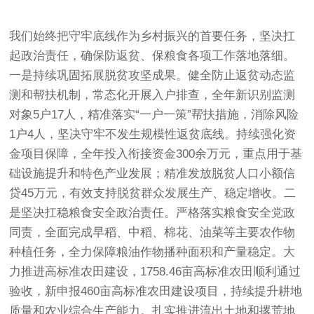
我们始终把守牢底线作为乡村振兴的首要任务，坚决扛
起政治责任，确保防返贫、保粮食各项工作落地落细。
一是持续巩固拓展脱贫攻坚成果。健全防止返贫动态监
测和帮扶机制，常态化开展入户排查，全年新识别监测
对象5户17人，精准落实“一户一策”帮扶措施，消除风险
1户4人，坚决守牢不发生规模性返贫底线。持续强化资
金项目保障，全年投入衔接资金300余万元，重点用于基
础设施提升和特色产业发展；精准发放脱贫人口小额信
贷45万元，有效支持脱贫群众发展生产、稳定增收。二
是坚决扛稳粮食安全政治责任。严格落实粮食安全党政
同责，全面完成早稻、中稻、棉花、油菜等主要农作物
种植任务，全力保障粮油作物播种面积和产量稳定。大
力推进高标准农田建设，1758.46亩高标准农田顺利通过
验收，新申报460亩高标准农田建设项目，持续提升耕地
质量和农业综合生产能力。扎实推进流出土地和撂荒地