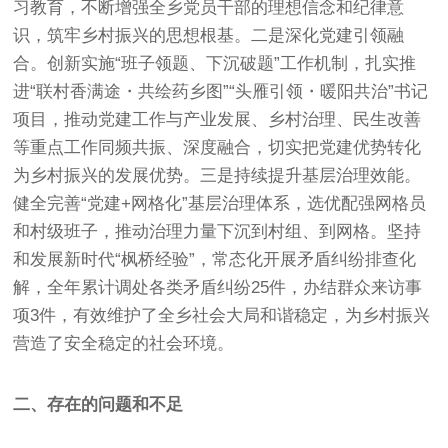
习教育，不断增强全乡党员干部的理想信念和纪律意
识，筑牢乡村振兴的思想根基。二是深化党建引领融
合。创新实施“班子领题、下沉破题”工作机制，扎实推
进“联村香满途・共绘药乡图”“头雁引领・暖阳共治”书记
项目，推动党建工作与产业发展、乡村治理、民生改善
等重点工作同频共振、深度融合，切实把党建优势转化
为乡村振兴的发展优势。三是持续提升基层治理效能。
健全完善“党建+网格化”基层治理体系，选优配强网格员
和村级班子，推动治理力量下沉到村组、到网格。坚持
和发展新时代“枫桥经验”，常态化开展矛盾纠纷排查化
解，全年累计调处各类矛盾纠纷25件，办结群众来访事
项3件，有效维护了全乡社会大局和谐稳定，为乡村振兴
营造了安全稳定的社会环境。
二、存在的问题和不足