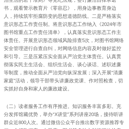
治生活的若干准则》等党纪法规，签订廉洁自律承诺
书，观看警示教育片《零容忍》，用身边事教育身边
人，持续筑牢拒腐防变的思想道德防线。二是严格落实
意识形态工作责任制。将意识形态工作纳入《2024年市
图书馆重点工作责任清单》，认真落实意识形态工作主
体责任。开展意识形态领域风险排查5次，对图书馆网络
安全管理进行自查自纠，对网络信息内容及时做好监控
和引导。三是压紧压实全面从严治党主体责任。认真贯
彻落实民主生活会、组织生活会、谈心谈话、述职述廉
等制度，推动全面从严治党向纵深发展；深入开展“清廉
家庭”活动，领导干部带头讲廉政党课、作对照检查，切
实抓好自身和家人的廉政建设。
（二）读者服务工作有序推进。知识服务丰富多彩。充
分发挥馆藏优势，举办“X讲堂”系列讲座20场，接待听讲
群众近800人次。通过微信公众平台推出数字资源推荐专