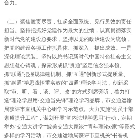
合力。
（二）聚焦履责尽责，扛起全面系统、见行见效的责任
担当。坚持把抓好党建作为最大的业绩，认真贯彻落实
新时代党的建设总要求，坚持以党的政治建设为统领，
把党的建设各项工作抓具体、抓深入、抓出成效。一是
深化理论武装。坚持以总书记新时代中国特色社会主义
思想凝心铸魂，探索形成抓“贯通”坚定信念强本领、
抓“联通”把握规律建机制、抓“互通”创新形式提质量、
抓“融通”学思践悟重实效的“四通”理论学习法，创新采
取“审、听、看，谈、评、改”的方式列席旁听，着力打
造“理论学思用·交通当先锋”理论学习品牌，市交通运输
局获评市直机关中心组学习示范点。大力实施“党员干部
素质提升工程”，谋划开展“党内法规学思用”行动，定期
举办“交通大讲堂”“皖美交通大家谈”“青年理论e家”等形式
多样的学习活动，市交通运输局获评市直机关“书香机