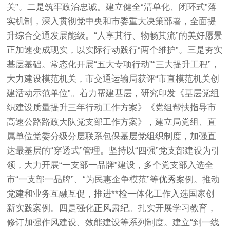
关”。二是筑牢政治忠诚。建立健全“清单化、闭环式”落
实机制，深入贯彻党中央和市委重大决策部署，全面提
升综合交通发展能级。“人享其行、物畅其流”的美好愿景
正加速变成现实，以实际行动践行“两个维护”。三是夯实
基层基础。常态化开展“五大专项行动”“三大提升工程”，
大力建设模范机关，市交通运输局获评“市直模范机关创
建活动示范单位”。着力帮建基层，研究印发《基层党组
织建设质量提升三年行动工作方案》《党组帮扶指导市
高速公路路政大队党支部工作方案》，建立局党组、直
属单位党委分级分层联系包保基层党组织制度，加强直
达最基层的“穿透式”管理。坚持以“四强”党支部建设为引
领，大力开展“一支部一品牌”建设，多个党支部入选全
市“一支部一品牌”、“为民惠企争模范”等优秀案例。推动
党建和业务互融互促，推进**检一体化工作入选国家创
新实践案例。四是强化正风肃纪。扎实开展学习教育，
修订加强作风建设、效能建设等系列制度。建立“到一线