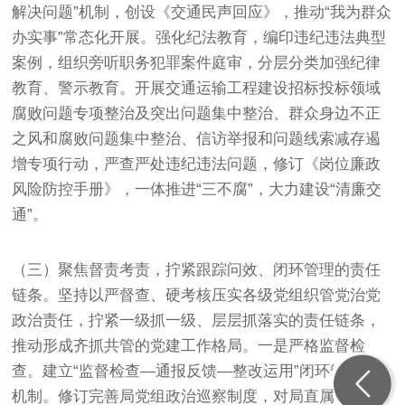
解决问题”机制，创设《交通民声回应》，推动“我为群众
办实事”常态化开展。强化纪法教育，编印违纪违法典型
案例，组织旁听职务犯罪案件庭审，分层分类加强纪律
教育、警示教育。开展交通运输工程建设招标投标领域
腐败问题专项整治及突出问题集中整治、群众身边不正
之风和腐败问题集中整治、信访举报和问题线索减存遏
增专项行动，严查严处违纪违法问题，修订《岗位廉政
风险防控手册》，一体推进“三不腐”，大力建设“清廉交
通”。
（三）聚焦督责考责，拧紧跟踪问效、闭环管理的责任
链条。坚持以严督查、硬考核压实各级党组织管党治党
政治责任，拧紧一级抓一级、层层抓落实的责任链条，
推动形成齐抓共管的党建工作格局。一是严格监督检
查。建立“监督检查—通报反馈—整改运用”闭环管理工作
机制。修订完善局党组政治巡察制度，对局直属单位党