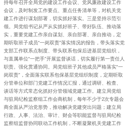
持每年召开全局党的建设工作会议、党风廉政建设工作
会议，及时制发工作要点、重点任务清单等，对机关党
建工作进行谋划部署，切实抓好落实。三是坚持示范引
领。局党组书记从严从实抓好班子、带好队伍、推动落
实，重要党建工作亲自谋划、亲自部署、亲自推动，定
期听取班子成员“一岗双责”落实情况的报告，带头落实党
支部工作联系点制度、带头联系包保后进基层党组织，
与直属单位“一把手”开展监督谈话，切实履行第一责任人
职责。强化贯通协同。局党组班子其他成员严格落实“一
岗双责”，全面落实联系包保基层党组织制度，定期听取
分管单位和部门党建工作情况汇报，通过调研、检查、
谈话等方式常态化抓好分管领域党建工作。建立局党组
与驻局纪检监察组工作会商机制，每年不少于2次专题会
商全面从严治党形势，推动解决党建突出问题；建立局
行政、人事、法治、审计、财会等职能监督与驻局纪检
监察组监督协同联动工作机制，不断凝聚机关党建工作