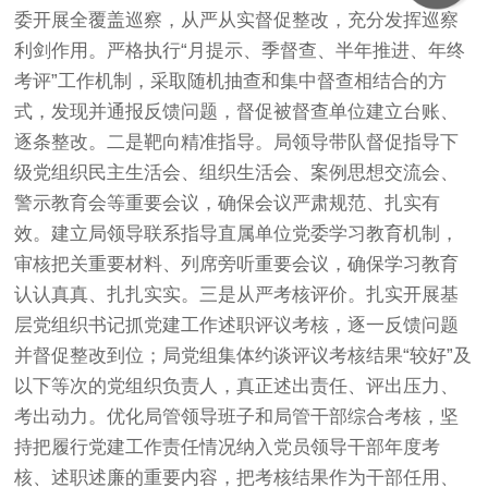
委开展全覆盖巡察，从严从实督促整改，充分发挥巡察
利剑作用。严格执行“月提示、季督查、半年推进、年终
考评”工作机制，采取随机抽查和集中督查相结合的方
式，发现并通报反馈问题，督促被督查单位建立台账、
逐条整改。二是靶向精准指导。局领导带队督促指导下
级党组织民主生活会、组织生活会、案例思想交流会、
警示教育会等重要会议，确保会议严肃规范、扎实有
效。建立局领导联系指导直属单位党委学习教育机制，
审核把关重要材料、列席旁听重要会议，确保学习教育
认认真真、扎扎实实。三是从严考核评价。扎实开展基
层党组织书记抓党建工作述职评议考核，逐一反馈问题
并督促整改到位；局党组集体约谈评议考核结果“较好”及
以下等次的党组织负责人，真正述出责任、评出压力、
考出动力。优化局管领导班子和局管干部综合考核，坚
持把履行党建工作责任情况纳入党员领导干部年度考
核、述职述廉的重要内容，把考核结果作为干部任用、