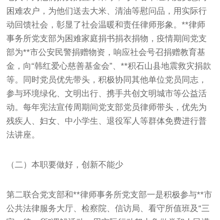
困难农户，为他们送去大米、清油等慰问品，用实际行
动回馈社会，彰显了社会温暖和责任律师形象。**律师
事务所党支部为困难家庭捐书捐衣捐物，疫情期间党支
部为**市公安民警捐赠物资，响应社会号召捐赠教育基
金，向“韩红爱心慈善基金会”、**积石山县地震救灾捐款
等。同时党员优先带头，积极协同其他单位党员同志，
参与环境绿化、文明出行、携手共创文明城市等公益活
动。每年宪法宣传周期间党支部党员律师带头，优先为
残疾人、妇女、中小学生、退役军人等群体免费进行普
法讲座。
（二）本职要做好，创新不能少
第二联合党支部和**律师事务所党支部一是积极参与**市
公共法律服务大厅、检察院、信访局、看守所值班及“三