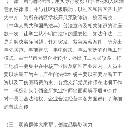
官一律一所”调解活动，用实际行动努力争做党和人民满
意的好律师，并与社区积极联动，以社区和辖区派出所
为中介，为所在辖区学校开展预防诈骗、校园霸凌，
《中华人民共和国民法典》普法宣传及相关知识的讲座
数十次，让学生从小明白法律的重要性，知法守法。二
是为解决实际问题，针对突发、紧急索薪案件，研究出
事先防范、事前普法、事中解决、事后安抚的创新工作
模式。由于**市大型企业较少，外出打工人员较多，打
工地点主要集中在中核产业园及矿区产业园内，人员主
要以农民工为主，产生的法律纠纷主要以索要农民工工
资以及工伤医药费为主。各党支部党员律师在此项工作
中，积极带头引领全所执业律师出面调解矛盾60余件，
对于员工合法维权、企业合法经营等各方面进行了详细
的普法宣传。
（三）弱势群体大家帮，创建品牌影响力