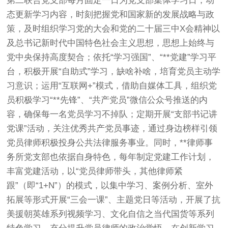
第二联合党支部每月固定一日为党支部集体学习日，动
态更新学习内容，时刻把握党和国家新的发展战略与政
策，及时组织学习党的大会和党的二十届三中X会精神以
及总书记新时代中国特色社会主义思想，思想上始终与
党中央保持高度契合；依托“学习强国”、“**党建”学习平
台，积极开展“自助式”学习，缺啥补啥，培育党员主动学
习意识；运用“互联网+”模式，借助自媒体工具，组织党
员积极学习“**先锋”、“共产党员”微信公众号推送的内
容，确保每一名党员学习不掉队；定期开展“支部书记讲
党课”活动，关注优秀共产党员事迹，通过身边榜样引领
党员律师积极投身公共法律服务事业。同时，**律师事
务所党支部也依据自身特色，每年制定党建工作计划，
丰富党建活动，以“党员律师带头，其他律师紧
跟”（即“1+N”）的模式，以集中学习、案例分析、室外
拓展等形式开展“三会一课”、主题党日等活动，开展了抗
美援朝英雄系列视频学习、文化自信之当代国货等系列